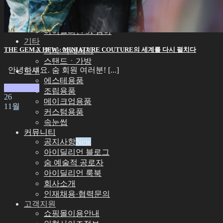
신발
아이딜리언 72/75 남아
아이딜리언 68 여아
아이딜리언 51 남아
기타
THE GEM X HFW : MINIATURE COUTURE의 세계를 다시 펼치다
기타 악세서리
스탠드ㆍ가방
안녕하세요. 숨 회원 여러분! [...]
도구
에스테용품
Read More
조립용품
26
메이크업용품
11월
커스텀용품
속눈썹
커뮤니티
공지사항
아이딜리언 블로그
숨 예술적 공로자
아이딜리언 룩북
회사소개
인재채용·협력문의
고객지원
쇼핑몰이용안내