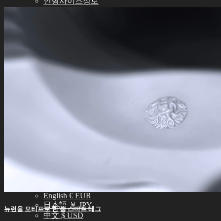
인형사이즈정보
스킨컬러가이드
사용설명서
정품인증조회
자주묻는질문 (FAQ)
고객센터 (Q&A)
THE GEM
English $ USD
English € EUR
日本語 ￥ JPY
中文 $ USD
한국어 ￦ KRW
NEO ANGELREGION
English $ USD
English € EUR
日本語 ￥ JPY
中文 $ USD
한국어 ￦ KRW
IDEALIAN
English $ USD
English € EUR
日本語 ￥ JPY
뉴런을 모티프로 한 숨 스마트 태그
中文 $ USD