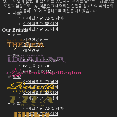
형, 그 이상의 감동” 을 선사하는 것입니다.
우리는 앞으로도 끊임없는
Event
도전과 열정으로
보다 아름답고 매력적인 인형을 창조하여
여러분의
전시행사
믿음과 기대에 부응하도록
최선을 다하겠습니다.
파츠
아이딜리언 72/75 남아
아이딜리언 68 여아
아이딜리언 51 남아
Our Brands
안구
기간한정안구
실리콘안구
레진안구
가발
9-10인치 (ID72/75M)
8-9인치 (ID68F)
6-7인치 (ID51M)
의상
아이딜리언 75 남아
아이딜리언 72 남아
아이딜리언 68 여아
아이딜리언 51 남아
신발
아이딜리언 72/75 남아
아이딜리언 68 여아