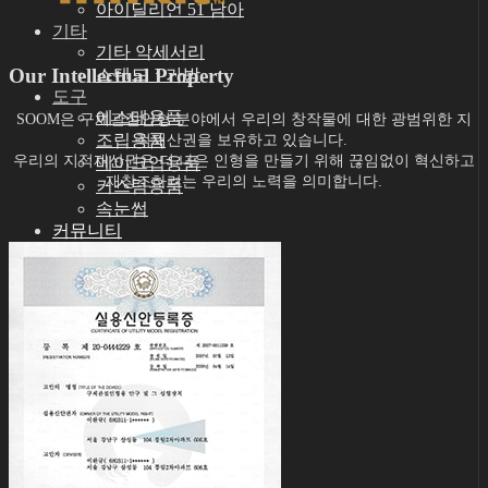
아이딜리언 51 남아
기타
기타 악세서리
Our Intellectual Property
스탠드ㆍ가방
도구
에스테용품
SOOM은 구체관절인형 분야에서 우리의 창작물에 대한 광범위한 지
조립용품
적재산권을 보유하고 있습니다.
우리의 지적재산권은 더 나은 인형을 만들기 위해 끊임없이 혁신하고
메이크업용품
재창조하려는 우리의 노력을 의미합니다.
커스텀용품
속눈썹
커뮤니티
공지사항
아이딜리언 블로그
숨 예술적 공로자
아이딜리언 룩북
회사소개
인재채용·협력문의
고객지원
쇼핑몰이용안내
인형사이즈정보
스킨컬러가이드
사용설명서