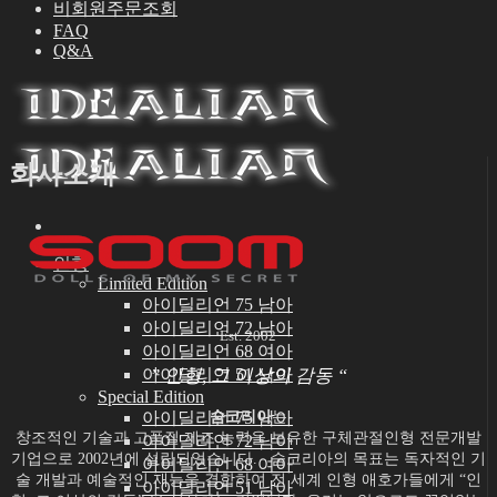
비회원주문조회
FAQ
Q&A
회사소개
인형
Limited Edition
아이딜리언 75 남아
아이딜리언 72 남아
Est. 2002
아이딜리언 68 여아
” 인형, 그 이상의 감동 “
아이딜리언 51 남아
Special Edition
숨코리아
는
아이딜리언 75 남아
창조적인 기술과 고품질 제조 능력을 보유한
구체관절인형 전문개발
아이딜리언 72 남아
기업으로 2002년에 설립되었습니다.
숨코리아의 목표는 독자적인 기
아이딜리언 68 여아
술 개발과 예술적인 재능을 결합하여
전 세계 인형 애호가들에게 “인
아이딜리언 51 남아