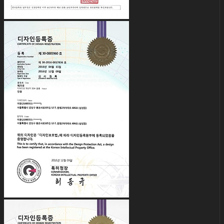
English € EUR
日本語 ￥ JPY
中文 $ USD
한국어 ￦ KRW
LILA
English $ USD
English € EUR
日本語 ￥ JPY
中文 $ USD
한국어 ￦ KRW
Search
for:
0
No products in the cart.
0
Cart
No products in the cart.