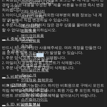
아이딜리언 51 남아
경하고 싶은 내용을 수정한 후 '제출' 버튼을 누르면 즉시 변경
기타
처리됩니다.
기타 악세서리
3. 아이디 또는 이메일을 제외한 대부분의 회원 정보는 '내 계
스탠드ㆍ가방
정' 메뉴에서 직접 변경하실 수 있습니다.
도구
4. 주문자 정보가 정확하지 않은 경우 상품을 올바르게 배송
에스테용품
할 수 없다는 점에 유의하십시오.
조립용품
메이크업용품
4. 중복계정금지
커스텀용품
속눈썹
반드시 하나의 계정만 사용해주세요. 여러 계정을 만들면 다
커뮤니티
음 문제 중 일부 또는 전부가 발생할 수 있습니다.
공지사항
1. 주문 양식 오류 : 주문이 삭제됩니다.
아이딜리언 블로그
2. 마일리지 포인트 오류 : 포인트가 삭제됩니다.
숨 예술적 공로자
3. 주문 내역 오류 : 주문 내역이 삭제됩니다.
아이딜리언 룩북
회사소개
5. 비회원 주문
인재채용·협력문의
고객지원
비회원도 주문 가능합니다. 하지만 비회원으로 구매시 포인트
쇼핑몰이용안내
적립 혜택을 받으실 수 없습니다. 회원 가입 후 포인트 적립과
인형사이즈정보
이벤트 프로모션 등 특별한 혜택을 받아보시기 바랍니다.
스킨컬러가이드
6. ID, 비밀번호 분실
사용설명서