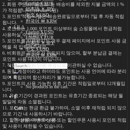
English € EUR
2. 회원 주문시 "포인트"는 배송비를 제외한 지불 금액의 1 %
日本語 ￥ JPY
가 적립됩니다. (1Point=1원)
中文 $ USD
3. 포인트 적립 시점은 배송완료일으로부터 7일 후 자동 적립
한국어 ￦ KRW
됩니다.
LILA
4. 포인트는 1,000 포인트 이상부터 숨 쇼핑몰에서 현금처럼
English $ USD
사용하실 수 있습니다.
English € EUR
5. 포인트를 사용하시는 경우 결제 페이지에서 포인트 사용 금
日本語 ￥ JPY
액을 꼭 입력해주세요.
中文 $ USD
6. 비회원은 포인트가 적립되지 않으며, 할부 분납금 결제는
한국어 ￦ KRW
포인트 사용 대상이 아닙니다.
7. 적립 포인트는 다른 계정으로 이관하실 수 없습니다.
Search
for:
8. 동일 계정이라고 하더라도 포인트는 사용 언어에 따라 분리
0
되어 적립되며 합산처리가 불가능합니다.
9. 포인트의 사용 가능한 유효 기간은 적립일로부터 12개월입
No products in the cart.
니다.
10. 유효기간이 경과된 포인트는 유효기간 종료되는 해당 월
0
말일에 자동 소멸됩니다.
11. 포인트는 현금 환급 불가하며, 소멸 이후 재적립 되지 않으
Cart
므로 기간 내 사용하시기 바랍니다.
No products in the cart.
12. 할인 상품, 이벤트 상품 또는 할인쿠폰 사용시 포인트 적립
및 사용이 제한될 수 있습니다.