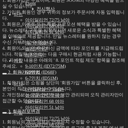
1. 회원가입은 무료이며, 회원은 SOOM의 다양한 혜택을 받으
Event
실 수 있습니다.
전시행사
2. 가입된 회원인 경우 귀하의 정보가 주문서에 자동 입력됩니
파츠
다.
아이딜리언 72/75 남아
3. 회원은 이벤트 또는 특별 프로모션 혜택을 받을 수 있습니
아이딜리언 68 여아
다. 뉴스레터 구독을 신청하시면 새로운 소식과 특별한 혜택
아이딜리언 51 남아
을 이메일로 제공합니다. 만일 뉴스레터를 원하지 않는 경우
안구
수신 거부하실 수 있습니다.
기간한정안구
4. 회원이 되시면 주문하신 금액에 따라 포인트를 지급해드립
실리콘안구
니다. 적립된 포인트는 다음 구매시 현금처럼 사용 가능합니
레진안구
다. 자세한 내용은 아래의 ' 8. 포인트 적립 제도' 항목을 참조해
가발
주세요.
9-10인치 (ID72/75M)
2. 회원가입방법
8-9인치 (ID68F)
6-7인치 (ID51M)
1. 회원가입은 쇼핑몰 상단의 '회원가입' 버튼을 클릭하신 후,
의상
본인이 직접 가입하실 수 있습니다.
아이딜리언 75 남아
2. 개인정보는 모두 안전하게 보안 관리되며 오직 관리자만이
아이딜리언 72 남아
접근할 수 있습니다.
아이딜리언 68 여아
아이딜리언 51 남아
3. 회원정보변경
신발
아이딜리언 72/75 남아
1. 회원님의 개인 정보는 언제든지 수정할 수 있습니다.
아이딜리언 68 여아
2. 회원님의 아이디 또는 이메일로 로그인 후 '내 계정' 에서 변