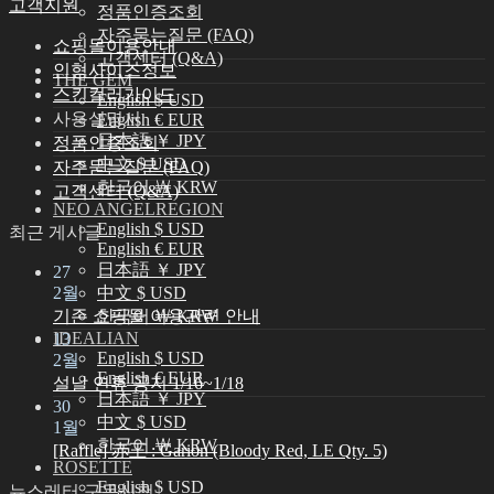
고객지원
정품인증조회
자주묻는질문 (FAQ)
쇼핑몰이용안내
고객센터 (Q&A)
인형사이즈정보
THE GEM
스킨컬러가이드
English $ USD
사용설명서
English € EUR
日本語 ￥ JPY
정품인증조회
中文 $ USD
자주묻는질문 (FAQ)
한국어 ￦ KRW
고객센터 (Q&A)
NEO ANGELREGION
English $ USD
최근 게시글
English € EUR
日本語 ￥ JPY
27
2월
中文 $ USD
기존 쇼핑몰 이용관련 안내
한국어 ￦ KRW
IDEALIAN
13
English $ USD
2월
English € EUR
설날 연휴 공지 1/16~1/18
日本語 ￥ JPY
30
中文 $ USD
1월
한국어 ￦ KRW
[Raffle] 赤王 : Garion (Bloody Red, LE Qty. 5)
ROSETTE
English $ USD
뉴스레터 구독신청