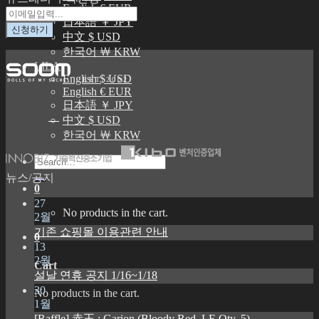
English € EUR
日本語 ￥ JPY
中文 $ USD
한국어 ￦ KRW
LILA
English $ USD
E S T . 2 0 0 2
English € EUR
日本語 ￥ JPY
中文 $ USD
한국어 ￦ KRW
Search
for:
뉴스/공지
0
27
No products in the cart.
2월
기존 쇼핑몰 이용관련 안내
0
13
2월
Cart
설날 연휴 공지 1/16~1/18
30
No products in the cart.
1월
[Raffle] 赤王 : Garion (Bloody Red, LE Qty. 5)