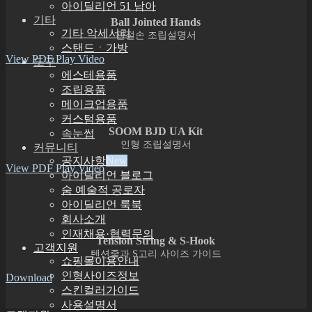
아이딜리언 51 남아
기타
Ball Jointed Hands
기타 악세서리
관절손 조립설명서
스탠드ㆍ가방
View PDF
Play Video
도구
에스테용품
조립용품
메이크업용품
커스텀용품
SOOM BJD UA Kit
속눈썹
인형 조립설명서
커뮤니티
공지사항
View PDF
Play Video
아이딜리언 블로그
숨 예술적 공로자
아이딜리언 룩북
회사소개
인재채용·협력문의
Tension String & S-Hook
고객지원
텐션줄과 S고리 사이즈 가이드
쇼핑몰이용안내
인형사이즈정보
Download
스킨컬러가이드
사용설명서