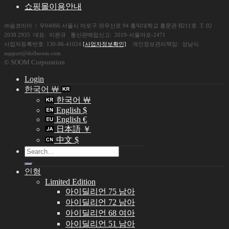
쇼핑몰이용안내
㈜숨코리아 | 우04066 서울시 마포구 와우산로 94 홍익대학교 홍문관 B211호 T. 02
2038 2935 대표: 이완규 통신판매업신고: 2019-서울마포-2471
사업자등록번호: 130-86-41024
[사업자정보확인]
개인정보관리책임: 성남식
support@dollsoom.com
© SOOM Corporation
Login
한국어 ￦
한국어 ￦
English $
English €
日本語 ￥
中文 $
Search
for:
인형
Limited Edition
아이딜리언 75 남아
아이딜리언 72 남아
아이딜리언 68 여아
아이딜리언 51 남아