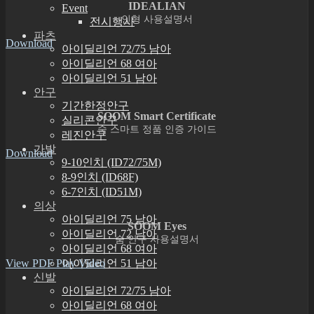
IDEALIAN
Event
인형 사용설명서
전시행사
파츠
Download
아이딜리언 72/75 남아
아이딜리언 68 여아
아이딜리언 51 남아
안구
기간한정안구
SOOM Smart Certificate
실리콘안구
숨 스마트 정품 인증 가이드
레진안구
가발
Download
9-10인치 (ID72/75M)
8-9인치 (ID68F)
6-7인치 (ID51M)
의상
아이딜리언 75 남아
SOOM Eyes
아이딜리언 72 남아
숨 안구 사용설명서
아이딜리언 68 여아
View PDF
Play Video
아이딜리언 51 남아
신발
아이딜리언 72/75 남아
아이딜리언 68 여아