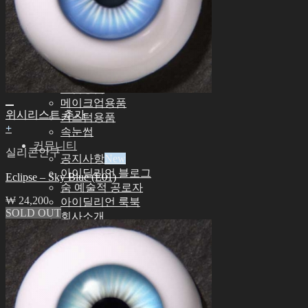
아이딜리언 51 남아
기타
기타 악세서리
스탠드ㆍ가방
도구
에스테용품
조립용품
메이크업용품
위시리스트 추가
커스텀용품
+
속눈썹
커뮤니티
실리콘안구
공지사항
아이딜리언 블로그
Eclipse – Sky Blue (E01)
숨 예술적 공로자
₩
24,200
아이딜리언 룩북
SOLD OUT
회사소개
인재채용·협력문의
고객지원
쇼핑몰이용안내
인형사이즈정보
스킨컬러가이드
사용설명서