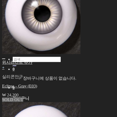
English € EUR
日本語 ￥ JPY
中文 $ USD
한국어 ￦ KRW
LILA
English $ USD
English € EUR
日本語 ￥ JPY
中文 $ USD
한국어 ￦ KRW
검
위시리스트 추가
색:
+
0
실리콘안구
장바구니에 상품이 없습니다.
Eclipse – Gray (E03)
0
₩
24,200
장바구니
SOLD OUT
장바구니에 상품이 없습니다.