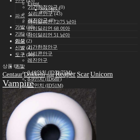
안구
(43)
Event
기간한정안구
(0)
전시행사
실리콘안구
(43)
파츠
레진안구
(0)
아이딜리언 72/75 남아
가발
(10)
아이딜리언 68 여아
기타
(3)
아이딜리언 51 남아
의상
(2)
안구
기간한정안구
신발
(4)
실리콘안구
도구
(10)
레진안구
상품 태그
가발
Reaper
9-10인치 (ID72/75M)
Scar
Unicorn
Centaur
Dokkebi
Head
8-9인치 (ID68F)
Vampire
6-7인치 (ID51M)
의상
아이딜리언 75 남아
아이딜리언 72 남아
아이딜리언 68 여아
아이딜리언 51 남아
신발
아이딜리언 72/75 남아
아이딜리언 68 여아