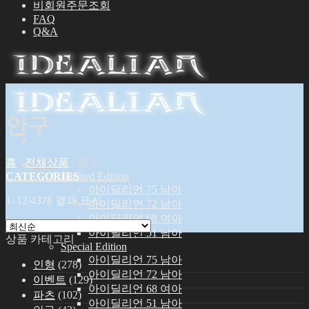
비회원주문조회
FAQ
Q&A
안구
홈
/
전체상품
/
안구
인형
CATEGORIES
Limited Edition
아이딜리언 75 남아
1–12/43개 결과 표시
아이딜리언 72 남아
아이딜리언 68 여아
아이딜리언 51 남아
상품 카테고리
Special Edition
아이딜리언 75 남아
인형
(278)
아이딜리언 72 남아
이벤트
(129)
아이딜리언 68 여아
파츠
(102)
아이딜리언 51 남아