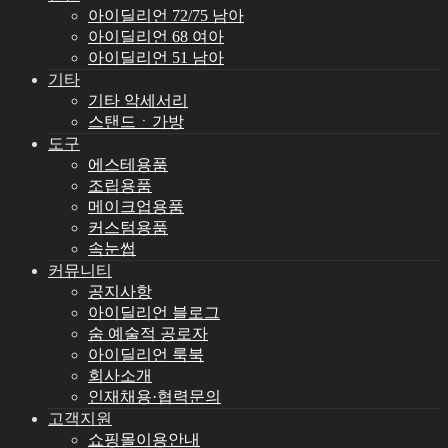
아이딜리언 72/75 남아
아이딜리언 68 여아
아이딜리언 51 남아
기타
기타 악세서리
스탠드ㆍ가방
도구
에스테용품
조립용품
메이크업용품
커스텀용품
속눈썹
커뮤니티
공지사항
아이딜리언 블로그
숨 예술적 공로자
아이딜리언 룩북
회사소개
인재채용·협력문의
고객지원
쇼핑몰이용안내