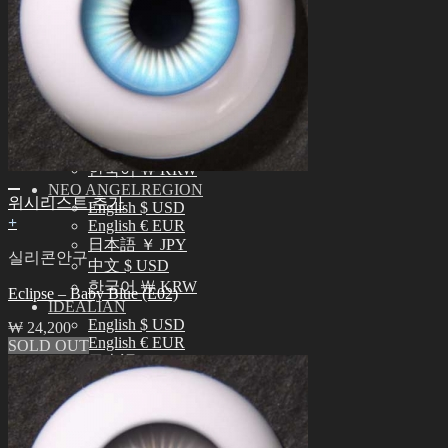
정품인증조회
자주묻는질문 (FAQ)
고객센터 (Q&A)
THE GEM
English $ USD
English € EUR
日本語 ￥ JPY
中文 $ USD
한국어 ￦ KRW
NEO ANGELREGION
위시리스트 추가
English $ USD
+
English € EUR
日本語 ￥ JPY
실리콘안구
中文 $ USD
한국어 ￦ KRW
Eclipse – Baby Blue (E02)
IDEALIAN
English $ USD
₩
24,200
English € EUR
SOLD OUT
日本語 ￥ JPY
中文 $ USD
한국어 ￦ KRW
ROSETTE
English $ USD