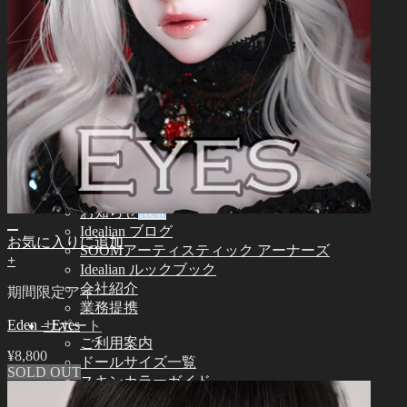
Idealian 51 男性
その他
その他のアクセサリー
スタンド ㆍバッグ
ツール
エステ用品
組立てツール
メイク用品
カスタム用品
つけまつげ
コミュニティー
お知らせ
Idealian ブログ
お気に入りに追加
SOOMアーティスティック アーナーズ
+
Idealian ルックブック
会社紹介
期間限定アイ
業務提携
Eden – Eyes
サポート
ご利用案内
¥
8,800
ドールサイズ一覧
SOLD OUT
スキンカラーガイド
オーナーズガイド