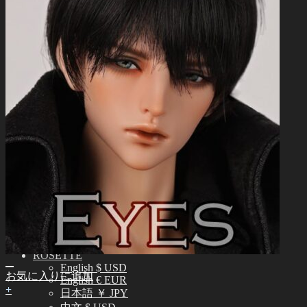
正規商品照会
よくある質問 (FAQ)
カスタマーセンター (Q&A)
THE GEM
English $ USD
日本語 ￥ JPY
中文 $ USD
한국어 ￦ WON
NEO ANGELREGION
English $ USD
日本語 ￥ JPY
中文 $ USD
한국어 ￦ WON
IDEALIAN
English $ USD
日本語 ￥ JPY
中文 $ USD
한국어 ￦ WON
ROSETTE
English $ USD
お気に入りに追加
English € EUR
+
日本語 ￥ JPY