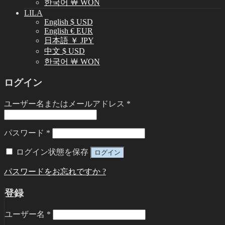
한국어 ￦ WON
LILA
English $ USD
English € EUR
日本語 ￥ JPY
中文 $ USD
한국어 ￦ WON
ログイン
ユーザー名またはメールアドレス
*
パスワード
*
ログイン状態を保存
ログイン
パスワードをお忘れですか ?
登録
ユーザー名
*