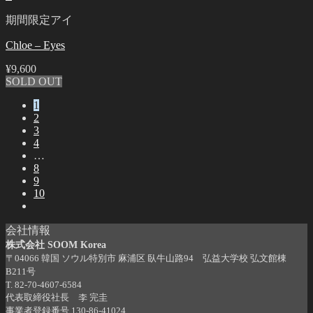
期間限定アイ
Chloe – Eyes
¥
9,600
SOLD OUT
1
2
3
4
…
8
9
10
会社情報
株式会社 SOOM Korea
〒04066 韓国 ソウル特別市 麻浦区 臥牛山路94 弘益大学校 弘文館棟
B211号
T. 82-70-4607-6584
代表取締役社長 李 完圭
事業者登録番号 130-86-41024