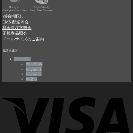
照会/確認
EMS 配送照会
非会員注文照会
正規商品照会
ドールサイズのご案内
言語を選択
日本語 ￥
한국어 ￦
English $
English €
中文 $