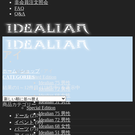
非会員注文照会
FAQ
Q&A
アイ
ホーム
/
ショップ
/
アイ
ドール
CATEGORIES
Limited Edition
Idealian 75 男性
結果の1～12件目 (118件中) を表示中
Idealian 72 男性
Idealian 68 女性
Idealian 51 男性
商品カテゴリー
Special Edition
Idealian 75 男性
ドール
(257)
Idealian 72 男性
イベント
(90)
Idealian 68 女性
パーツ
(75)
Idealian 51 男性