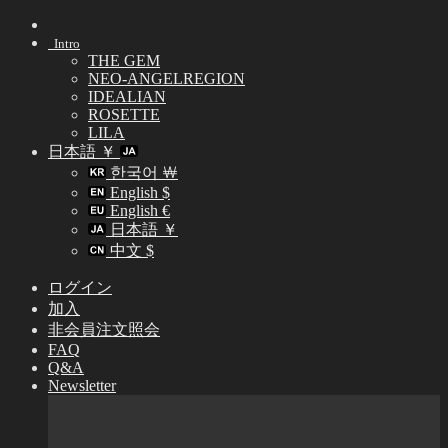
Skip
to
Intro
content
THE GEM
NEO-ANGELREGION
IDEALIAN
ROSETTE
LILA
日本語 ￥
한국어 ￦
English $
English €
日本語 ￥
中文 $
ログイン
加入
非会員注文照会
FAQ
Q&A
Newsletter