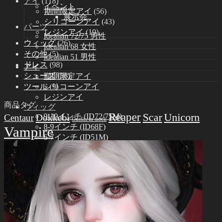
アイ
(118)
イベント
期間限定アイ
(56)
展示会
シリコーンアイ
(43)
パーツ
レジンアイ
(19)
Idealian 72/75 男性
ウィッグ
(26)
Idealian 68 女性
その他
(5)
Idealian 51 男性
ドレス
(98)
アイ
シューズ
(38)
期間限定アイ
ツール
(9)
シリコーンアイ
レジンアイ
商品タグ
ウィッグ
Reaper
Scar
Unicorn
Dokkebi
9-10インチ (ID72/75M)
Centaur
Outfits in stock
8-9インチ (ID68F)
Vampire
6-7インチ (ID51M)
ドレス
Idealian 75 男性
Idealian 72 男性
Idealian 68 女性
Idealian 51 男性
シューズ
Idealian 72/75 男性
Idealian 68 女性