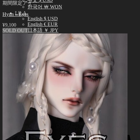
中文 $ USD
期間限定アイ
한국어 ￦ WON
LILA
Hyun – Eyes
English $ USD
English € EUR
¥
9,100
日本語 ￥ JPY
SOLD OUT
中文 $ USD
한국어 ￦ WON
検
索
0
対
象:
お買い物カゴに商品がありません。
0
お買い物カゴ
お買い物カゴに商品がありません。