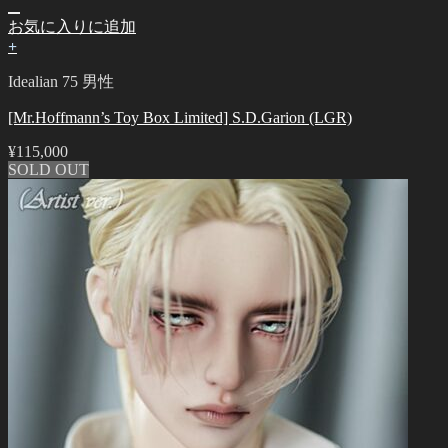
お気に入りに追加
+
Idealian 75 男性
[Mr.Hoffmann’s Toy Box Limited] S.D.Garion (LGR)
¥
115,000
SOLD OUT