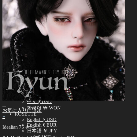
正規商品照会
よくある質問 (FAQ)
カスタマーセンター (Q&A)
THE GEM
English $ USD
日本語 ￥ JPY
中文 $ USD
한국어 ￦ WON
NEO ANGELREGION
English $ USD
日本語 ￥ JPY
中文 $ USD
한국어 ￦ WON
IDEALIAN
English $ USD
日本語 ￥ JPY
中文 $ USD
한국어 ￦ WON
お気に入りに追加
ROSETTE
+
English $ USD
English € EUR
Idealian 75 男性
日本語 ￥ JPY