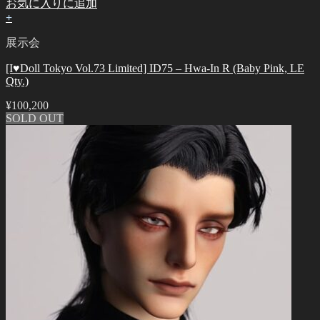
お気に入りに追加
+
展示会
[I♥Doll Tokyo Vol.73 Limited] ID75 – Hwa-In R (Baby Pink, LE
Qty.)
¥
100,200
SOLD OUT