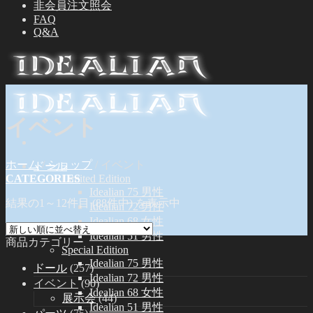
非会員注文照会
FAQ
Q&A
イベント
ホーム
/
ショップ
/
イベント
ドール
CATEGORIES
Limited Edition
Idealian 75 男性
結果の1～12件目 (88件中) を表示中
Idealian 72 男性
Idealian 68 女性
Idealian 51 男性
商品カテゴリー
Special Edition
Idealian 75 男性
ドール
(257)
Idealian 72 男性
イベント
(90)
Idealian 68 女性
展示会
(44)
Idealian 51 男性