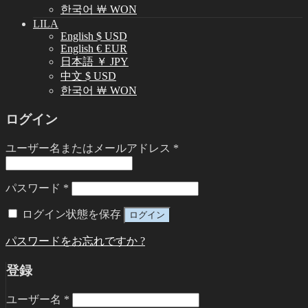
한국어 ￦ WON
LILA
English $ USD
English € EUR
日本語 ￥ JPY
中文 $ USD
한국어 ￦ WON
ログイン
ユーザー名またはメールアドレス
*
パスワード
*
ログイン状態を保存
ログイン
パスワードをお忘れですか ?
登録
ユーザー名
*