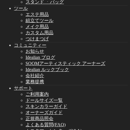
スタンド ㆍバッグ
ツール
エステ用品
組立てツール
メイク用品
カスタム用品
つけまつげ
コミュニティー
お知らせ
Idealian ブログ
SOOMアーティスティック アーナーズ
Idealian ルックブック
会社紹介
業務提携
サポート
ご利用案内
ドールサイズ一覧
スキンカラーガイド
オーナーズガイド
正規商品照会
よくある質問(FAQ)