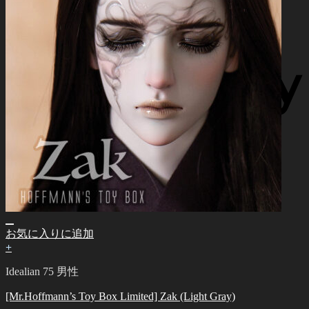
お気に入りに追加
+
Idealian 75 男性
[Mr.Hoffmann’s Toy Box Limited] Zak (Light Gray)