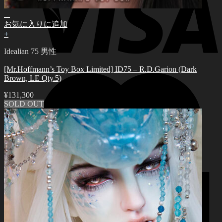
お気に入りに追加
+
Idealian 75 男性
[Mr.Hoffmann’s Toy Box Limited] ID75 – R.D.Garion (Dark
Brown, LE Qty.5)
¥
131,300
SOLD OUT