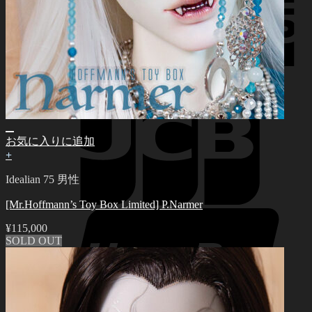
お気に入りに追加
+
Idealian 75 男性
[Mr.Hoffmann’s Toy Box Limited] P.Narmer
¥
115,000
SOLD OUT