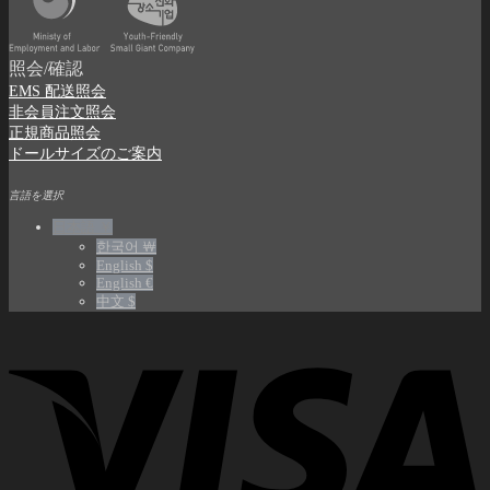
照会/確認
EMS 配送照会
非会員注文照会
正規商品照会
ドールサイズのご案内
言語を選択
日本語 ￥
한국어 ￦
English $
English €
中文 $