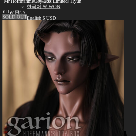
中文 $ USD
[Mr.Hoffmann’s Toy Box Limited] Hyun
한국어 ￦ WON
¥
115,000
LILA
SOLD OUT
English $ USD
English € EUR
日本語 ￥ JPY
中文 $ USD
한국어 ￦ WON
検
索
0
対
象:
お買い物カゴに商品がありません。
0
お買い物カゴ
お買い物カゴに商品がありません。