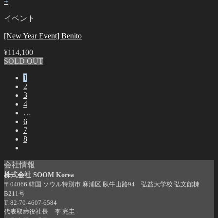
+
イベント
[New Year Event] Benito
¥
114,100
SOLD OUT
1
2
3
4
…
6
7
8
会社情報
株式会社 SOOM Korea
〒04066 韓国 ソウル特別市 麻浦区 臥牛山路94 弘益大学校 弘文館棟
B211号
T. 82-70-4607-6584
代表取締役社長 李 完圭