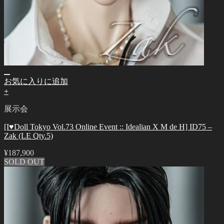
お気に入りに追加
+
展示会
[I♥Doll Tokyo Vol.73 Online Event :: Idealian X M de H] ID75 –
Zak (LE Qty.5)
¥
187,900
SOLD OUT