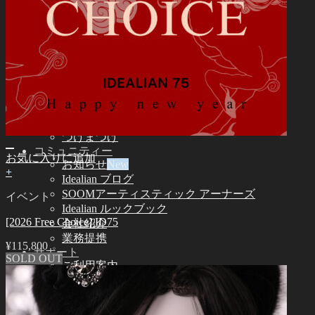
Idealian 51 男性
その他
その他のアクセサリー
スタンド ㆍバッグ
ツール
エステ用品
組立てツール
メイク用品
カスタム用品
つけまつげ
コミュニティー
お気に入りに追加
お知らせ
+
Idealian ブログ
SOOMアーティスティック アーナーズ
イベント
Idealian ルックブック
[2026 Free Choice] ID75
会社紹介
業務提携
¥
115,800
サポート
SOLD OUT
ご利用案内
ドールサイズ一覧
スキンカラーガイド
オーナーズガイド