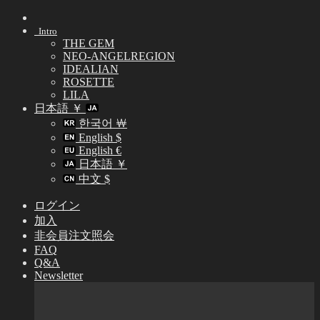
Skip
to
Intro
content
THE GEM
NEO-ANGELREGION
IDEALIAN
ROSETTE
LILA
日本語 ￥
한국어 ￦
English $
English €
日本語 ￥
中文 $
ログイン
加入
非会員注文照会
FAQ
Q&A
Newsletter