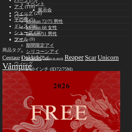
パーツ
(75)
イベント
アイ
(118)
展示会
ウィッグ
(26)
パーツ
その他
(5)
Idealian 72/75 男性
ドレス
(98)
Idealian 68 女性
シューズ
(38)
Idealian 51 男性
ツール
(9)
アイ
期間限定アイ
商品タグ
シリコーンアイ
Reaper
Scar
Unicorn
Dokkebi
Centaur
レジンアイ
Outfits in stock
ウィッグ
Vampire
9-10インチ (ID72/75M)
8-9インチ (ID68F)
6-7インチ (ID51M)
ドレス
Idealian 75 男性
Idealian 72 男性
Idealian 68 女性
Idealian 51 男性
シューズ
Idealian 72/75 男性
Idealian 68 女性