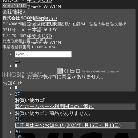
¥
21,720
中文 $ USD
SOLD OUT
한국어 ￦ WON
会社情報
LILA
株式会社 SOOM Korea
English $ USD
English € EUR
〒04066 韓国 ソウル特別市 麻浦区 臥牛山路94 弘益大学校 弘文館棟
日本語 ￥ JPY
B211号
T. 82-70-4607-6584
中文 $ USD
代表取締役社長 李 完圭
한국어 ￦ WON
事業者登録番号 130-86-41024
検
索
0
対
象:
お買い物カゴに商品がありません。
お知らせ
0
27
2月
お買い物カゴ
既存ホームページ利用関連のご案内
13
お買い物カゴに商品がありません。
2月
旧正月休みのお知らせ (2025年1月16日~1月18日)
30
1月