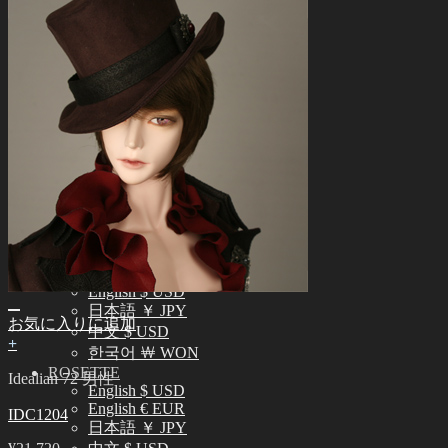
正規商品照会
よくある質問 (FAQ)
カスタマーセンター (Q&A)
THE GEM
English $ USD
日本語 ￥ JPY
中文 $ USD
한국어 ￦ WON
NEO ANGELREGION
English $ USD
日本語 ￥ JPY
中文 $ USD
한국어 ￦ WON
IDEALIAN
English $ USD
日本語 ￥ JPY
お気に入りに追加
中文 $ USD
+
한국어 ￦ WON
ROSETTE
Idealian 72 男性
English $ USD
English € EUR
IDC1204
日本語 ￥ JPY