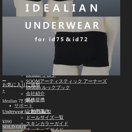
Idealian 51 男性
その他
その他のアクセサリー
スタンド ㆍバッグ
ツール
エステ用品
組立てツール
メイク用品
カスタム用品
つけまつげ
コミュニティー
お知らせ
Idealian ブログ
SOOMアーティスティック アーナーズ
お気に入りに追加
Idealian ルックブック
+
会社紹介
業務提携
Idealian 72 男性
サポート
ご利用案内
Underwear for ID75 & 72
ドールサイズ一覧
¥
890
スキンカラーガイド
SOLD OUT
オーナーズガイド