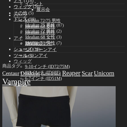
アイ
(118)
イベント
ウィッグ
(26)
展示会
その他
(5)
パーツ
ドレス
(98)
Idealian 72/75 男性
Idealian 75 男性
(87)
Idealian 68 女性
Idealian 72 男性
(2)
Idealian 51 男性
Idealian 68 女性
(3)
アイ
Idealian 51 男性
(7)
期間限定アイ
シューズ
(38)
シリコーンアイ
ツール
(9)
レジンアイ
ウィッグ
商品タグ
9-10インチ (ID72/75M)
Reaper
Scar
Unicorn
Dokkebi
8-9インチ (ID68F)
Centaur
Outfits in stock
6-7インチ (ID51M)
Vampire
ドレス
Idealian 75 男性
Idealian 72 男性
Idealian 68 女性
Idealian 51 男性
シューズ
Idealian 72/75 男性
Idealian 68 女性