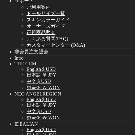
サポート
ご利用案内
ドールサイズ一覧
スキンカラーガイド
オーナーズガイド
正規商品照会
よくある質問(FAQ)
カスタマーセンター (Q&A)
非会員注文照会
Intro
THE GEM
English $ USD
日本語 ￥ JPY
中文 $ USD
한국어 ￦ WON
NEO ANGELREGION
English $ USD
日本語 ￥ JPY
中文 $ USD
한국어 ￦ WON
IDEALIAN
English $ USD