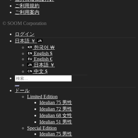
ご利用規約
ご利用案内
© SOOM Corporation
ログイン
日本語 ￥
한국어 ￦
English $
English €
日本語 ￥
中文 $
検
索
ドール
対
Limited Edition
象:
Idealian 75 男性
Idealian 72 男性
Idealian 68 女性
Idealian 51 男性
Special Edition
Idealian 75 男性