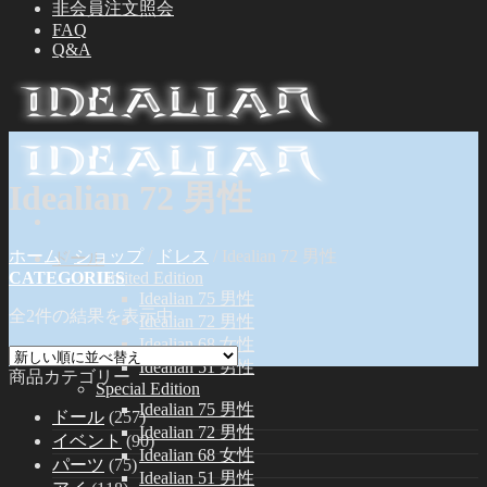
非会員注文照会
FAQ
Q&A
Idealian 72 男性
ホーム
/
ショップ
/
ドレス
/
Idealian 72 男性
ドール
CATEGORIES
Limited Edition
Idealian 75 男性
全2件の結果を表示中
Idealian 72 男性
Idealian 68 女性
Idealian 51 男性
商品カテゴリー
Special Edition
Idealian 75 男性
ドール
(257)
Idealian 72 男性
イベント
(90)
Idealian 68 女性
パーツ
(75)
Idealian 51 男性