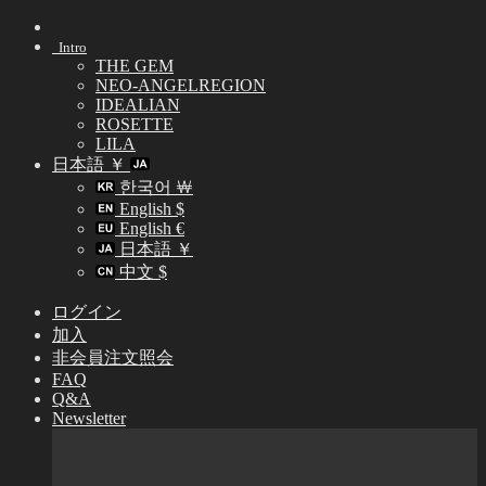
Skip
to
Intro
content
THE GEM
NEO-ANGELREGION
IDEALIAN
ROSETTE
LILA
日本語 ￥
한국어 ￦
English $
English €
日本語 ￥
中文 $
ログイン
加入
非会員注文照会
FAQ
Q&A
Newsletter