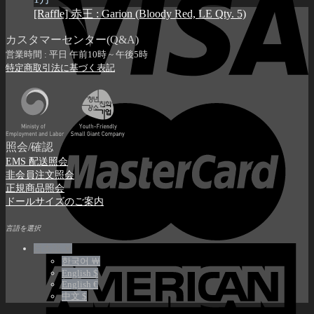
[Raffle] 赤王 : Garion (Bloody Red, LE Qty. 5)
カスタマーセンター(Q&A)
営業時間 : 平日 午前10時 ~ 午後5時
特定商取引法に基づく表記
照会/確認
EMS 配送照会
非会員注文照会
正規商品照会
ドールサイズのご案内
言語を選択
日本語 ￥
한국어 ￦
English $
English €
中文 $