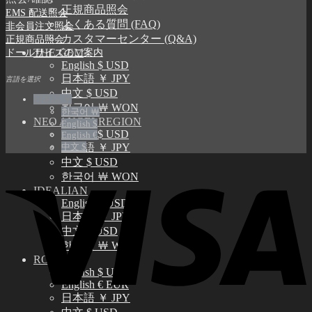
正規商品照会
EMS 配送照会
よくある質問 (FAQ)
非会員注文照会
カスタマーセンター (Q&A)
正規商品照会
ドールサイズのご案内
THE GEM
English $ USD
日本語 ￥ JPY
言語を選択
中文 $ USD
日本語 ￥
한국어 ￦ WON
한국어 ￦
NEO ANGELREGION
English $
English $ USD
English €
中文 $
日本語 ￥ JPY
中文 $ USD
한국어 ￦ WON
IDEALIAN
English $ USD
日本語 ￥ JPY
中文 $ USD
한국어 ￦ WON
ROSETTE
English $ USD
English € EUR
日本語 ￥ JPY