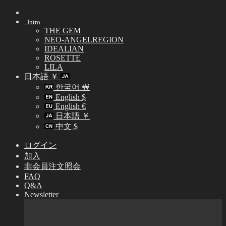
Skip
to
Intro
content
THE GEM
NEO-ANGELREGION
IDEALIAN
ROSETTE
LILA
日本語 ￥
한국어 ￦
English $
English €
日本語 ￥
中文 $
ログイン
加入
非会員注文照会
FAQ
Q&A
Newsletter