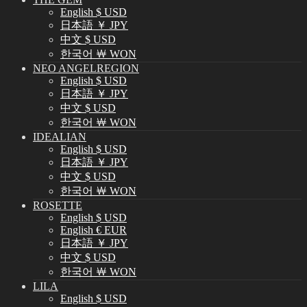
English $ USD
日本語 ￥ JPY
中文 $ USD
한국어 ￦ WON
NEO ANGELREGION
English $ USD
日本語 ￥ JPY
中文 $ USD
한국어 ￦ WON
IDEALIAN
English $ USD
日本語 ￥ JPY
中文 $ USD
한국어 ￦ WON
ROSETTE
English $ USD
English € EUR
日本語 ￥ JPY
中文 $ USD
한국어 ￦ WON
LILA
English $ USD