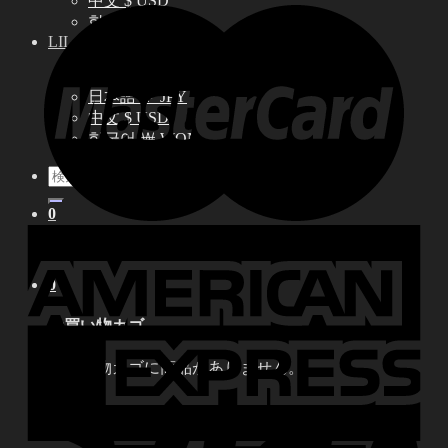
中文 $ USD
한국어 ￦ WON
LILA
English $ USD
English € EUR
日本語 ￥ JPY
中文 $ USD
한국어 ￦ WON
検
索
0
対
象:
お買い物カゴに商品がありません。
0
お買い物カゴ
お買い物カゴに商品がありません。