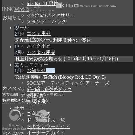
Idealian 51 男性
その他
その他のアクセサリー
お知らせ
スタンド ㆍバッグ
ツール
27
エステ用品
2月
組立てツール
既存ホームページ利用関連のご案内
メイク用品
13
2月
カスタム用品
旧正月休みのお知らせ (2025年1月16日~1月18日)
つけまつげ
コミュニティー
30
お知らせ
1月
Idealian ブログ
[Raffle] 赤王 : Garion (Bloody Red, LE Qty. 5)
SOOMアーティスティック アーナーズ
カスタマーセンター(Q&A)
Idealian ルックブック
営業時間 : 平日 午前10時 ~ 午後5時
会社紹介
特定商取引法に基づく表記
業務提携
サポート
ご利用案内
ドールサイズ一覧
スキンカラーガイド
オーナーズガイド
照会/確認