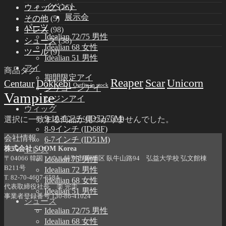
イベント
ウィッグ
(26)
展示会
その他
(5)
パーツ
ドレス
(98)
Idealian 72/75 男性
シューズ
(38)
Idealian 68 女性
ツール
(9)
Idealian 51 男性
アイ
商品タグ
期間限定アイ
Reaper
Scar
Unicorn
Dokkebi
Centaur
Outfits in stock
シリコーンアイ
Vampire
レジンアイ
ウィッグ
9-10インチ (ID72/75M)
選択に一致する商品が見つかりませんでした。
8-9インチ (ID68F)
会社情報
6-7インチ (ID51M)
株式会社 SOOM Korea
ドレス
〒04066 韓国 ソウル特別市 麻浦区 臥牛山路94 弘益大学校 弘文館棟
Idealian 75 男性
B211号
Idealian 72 男性
T. 82-70-4607-6584
Idealian 68 女性
代表取締役社長 李 完圭
Idealian 51 男性
事業者登録番号 130-86-41024
シューズ
Idealian 72/75 男性
Idealian 68 女性