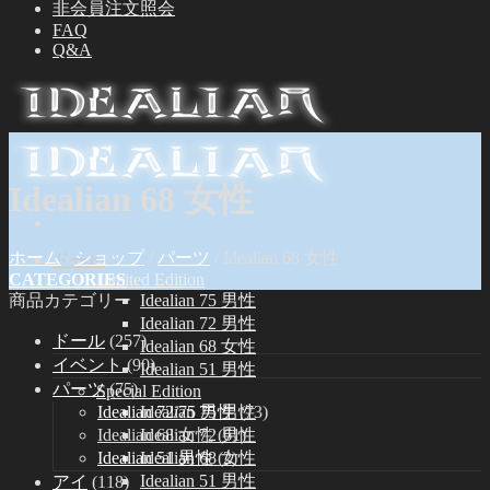
非会員注文照会
FAQ
Q&A
Idealian 68 女性
ホーム
/
ショップ
/
パーツ
/
Idealian 68 女性
ドール
CATEGORIES
Limited Edition
商品カテゴリー
Idealian 75 男性
Idealian 72 男性
ドール
(257)
Idealian 68 女性
イベント
(90)
Idealian 51 男性
パーツ
(75)
Special Edition
Idealian 72/75 男性
(73)
Idealian 75 男性
Idealian 68 女性
(61)
Idealian 72 男性
Idealian 51 男性
(2)
Idealian 68 女性
Idealian 51 男性
アイ
(118)