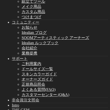
組立てツール
メイク用品
カスタム用品
つけまつげ
コミュニティー
お知らせ
Idealian ブログ
SOOMアーティスティック アーナーズ
Idealian ルックブック
会社紹介
業務提携
サポート
ご利用案内
ドールサイズ一覧
スキンカラーガイド
オーナーズガイド
正規商品照会
よくある質問(FAQ)
カスタマーセンター (Q&A)
非会員注文照会
Intro
THE GEM