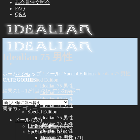
非会員注文照会
FAQ
Q&A
Idealian 75 男性
ホーム
/
ショップ
/
ドール
/
Special Edition
/
Idealian 75 男性
ドール
CATEGORIES
Limited Edition
Idealian 75 男性
結果の1～12件目 (71件中) を表示中
Idealian 72 男性
Idealian 68 女性
Idealian 51 男性
商品カテゴリー
Special Edition
Idealian 75 男性
ドール
(257)
Idealian 72 男性
Limited Edition
(152)
Idealian 68 女性
Special Edition
(101)
Idealian 51 男性
Idealian 75 男性
(71)