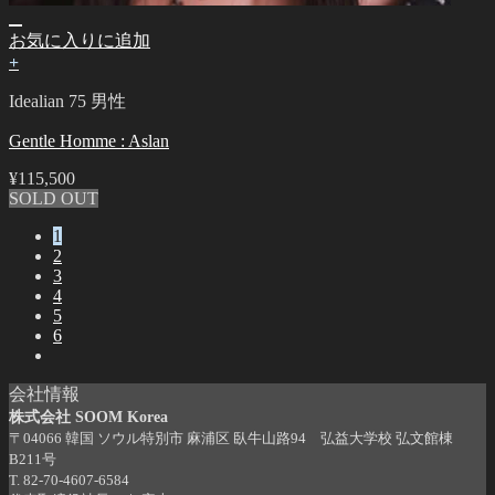
お気に入りに追加
+
Idealian 75 男性
Gentle Homme : Aslan
¥
115,500
SOLD OUT
1
2
3
4
5
6
会社情報
株式会社 SOOM Korea
〒04066 韓国 ソウル特別市 麻浦区 臥牛山路94 弘益大学校 弘文館棟
B211号
T. 82-70-4607-6584