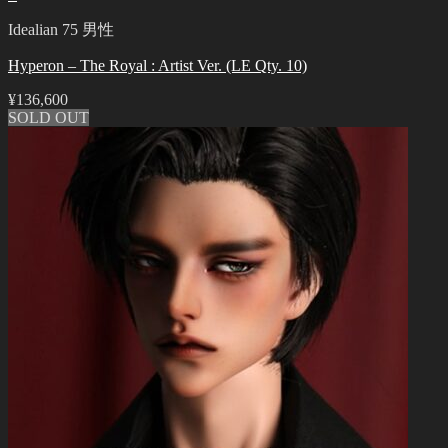
Idealian 75 男性
Hyperon – The Royal : Artist Ver. (LE Qty. 10)
¥
136,600
SOLD OUT