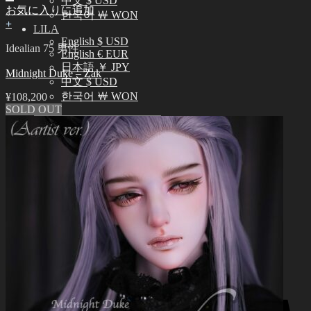
中文 $ USD
お気に入りに追加
한국어 ￦ WON
+
LILA
English $ USD
Idealian 75 男性
English € EUR
日本語 ￥ JPY
Midnight Duke – Zak
中文 $ USD
한국어 ￦ WON
¥
108,200
SOLD OUT
検
索
0
対
象:
お買い物カゴに商品がありません。
0
お買い物カゴ
お買い物カゴに商品がありません。