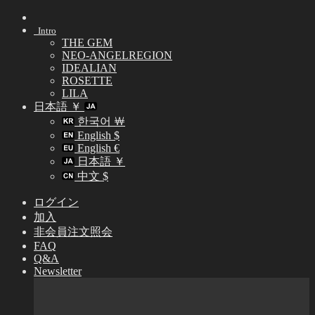
Skip
to
Intro
content
THE GEM
NEO-ANGELREGION
IDEALIAN
ROSETTE
LILA
日本語 ￥
한국어 ￦
English $
English €
日本語 ￥
中文 $
ログイン
加入
非会員注文照会
FAQ
Q&A
Newsletter