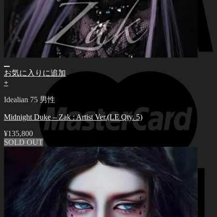
お気に入りに追加
+
Idealian 75 男性
Midnight Duke – Zak : Artist Ver.(LE Qty. 5)
¥
135,800
SOLD OUT