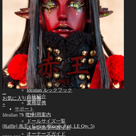
Idealian 51 男性
その他
その他のアクセサリー
スタンド ㆍバッグ
ツール
エステ用品
組立てツール
メイク用品
カスタム用品
つけまつげ
コミュニティー
お知らせ
Idealian ブログ
SOOMアーティスティック アーナーズ
Idealian ルックブック
会社紹介
お気に入りに追加
業務提携
+
サポート
ご利用案内
Idealian 75 男性
ドールサイズ一覧
[Raffle] 赤王 : Garion (Bloody Red, LE Qty. 5)
スキンカラーガイド
オーナーズガイド