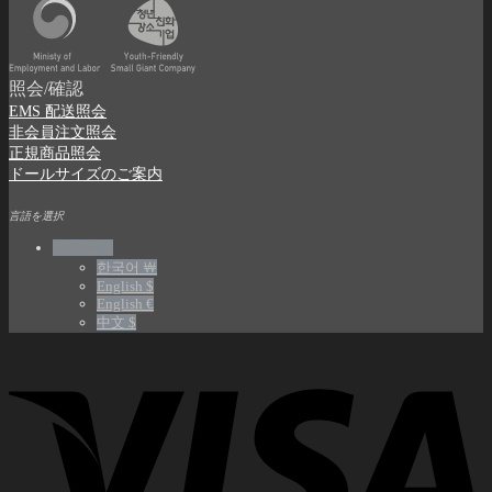
照会/確認
EMS 配送照会
非会員注文照会
正規商品照会
ドールサイズのご案内
言語を選択
日本語 ￥
한국어 ￦
English $
English €
中文 $