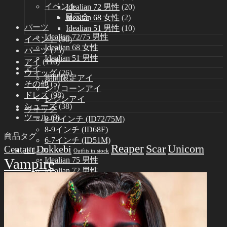
イベント
Idealian 72 男性
(20)
展示会
Idealian 68 女性
(2)
パーツ
Idealian 51 男性
(10)
Idealian 72/75 男性
イベント
(90)
Idealian 68 女性
パーツ
(75)
Idealian 51 男性
アイ
(118)
アイ
ウィッグ
(26)
期間限定アイ
その他
(5)
シリコーンアイ
ドレス
(98)
レジンアイ
シューズ
(38)
ウィッグ
ツール
(9)
9-10インチ (ID72/75M)
8-9インチ (ID68F)
商品タグ
6-7インチ (ID51M)
Reaper
Scar
Unicorn
Dokkebi
Centaur
ドレス
Outfits in stock
Vampire
Idealian 75 男性
Idealian 72 男性
Idealian 68 女性
Idealian 51 男性
シューズ
Idealian 72/75 男性
Idealian 68 女性