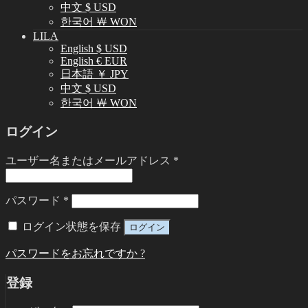
中文 $ USD
한국어 ￦ WON
LILA
English $ USD
English € EUR
日本語 ￥ JPY
中文 $ USD
한국어 ￦ WON
ログイン
ユーザー名またはメールアドレス
*
パスワード
*
ログイン状態を保存
ログイン
パスワードをお忘れですか ?
登録