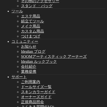
その他のアクセサリー
スタンド ㆍバッグ
ツール
エステ用品
組立てツール
メイク用品
カスタム用品
つけまつげ
コミュニティー
お知らせ
Idealian ブログ
SOOMアーティスティック アーナーズ
Idealian ルックブック
会社紹介
業務提携
サポート
ご利用案内
ドールサイズ一覧
スキンカラーガイド
オーナーズガイド
正規商品照会
よくある質問(FAQ)