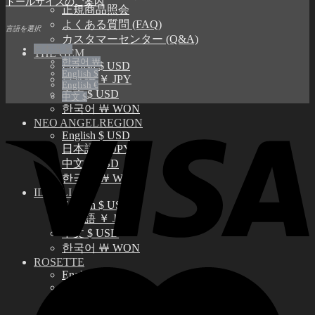
ドールサイズのご案内
正規商品照会
よくある質問 (FAQ)
言語を選択
カスタマーセンター (Q&A)
日本語 ￥
THE GEM
한국어 ￦
English $ USD
English $
日本語 ￥ JPY
English €
中文 $ USD
中文 $
한국어 ￦ WON
NEO ANGELREGION
English $ USD
日本語 ￥ JPY
中文 $ USD
한국어 ￦ WON
IDEALIAN
English $ USD
日本語 ￥ JPY
中文 $ USD
한국어 ￦ WON
ROSETTE
English $ USD
English € EUR
日本語 ￥ JPY