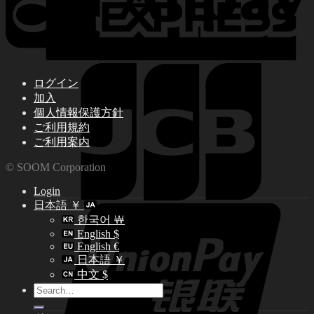
ログイン
加入
個人情報保護方針
ご利用規約
ご利用案内
© SOOM Corporation
Login
日本語 ￥
한국어 ￦
English $
English €
日本語 ￥
中文 $
Search
for: