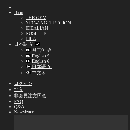
Skip
to
Intro
content
THE GEM
NEO-ANGELREGION
IDEALIAN
ROSETTE
LILA
日本語 ￥
한국어 ￦
English $
English €
日本語 ￥
中文 $
ログイン
加入
非会員注文照会
FAQ
Q&A
Newsletter