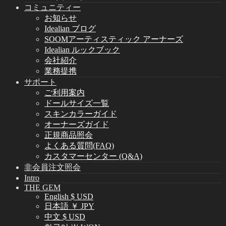
コミュニティー
お知らせ
Idealian ブログ
SOOMアーティスティック アーナーズ
Idealian ルックブック
会社紹介
業務提携
サポート
ご利用案内
ドールサイズ一覧
スキンカラーガイド
オーナーズガイド
正規商品照会
よくある質問(FAQ)
カスタマーセンター (Q&A)
非会員注文照会
Intro
THE GEM
English $ USD
日本語 ￥ JPY
中文 $ USD