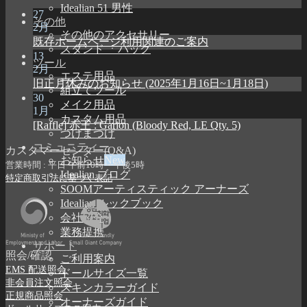
Idealian 51 男性
27
その他
2月
その他のアクセサリー
既存ホームページ利用関連のご案内
スタンド ㆍバッグ
13
ツール
2月
エステ用品
旧正月休みのお知らせ (2025年1月16日~1月18日)
組立てツール
30
メイク用品
1月
カスタム用品
[Raffle] 赤王 : Garion (Bloody Red, LE Qty. 5)
つけまつげ
コミュニティー
カスタマーセンター(Q&A)
お知らせ
営業時間 : 平日 午前10時 ~ 午後5時
Idealian ブログ
特定商取引法に基づく表記
SOOMアーティスティック アーナーズ
Idealian ルックブック
会社紹介
業務提携
サポート
照会/確認
ご利用案内
EMS 配送照会
ドールサイズ一覧
非会員注文照会
スキンカラーガイド
正規商品照会
オーナーズガイド