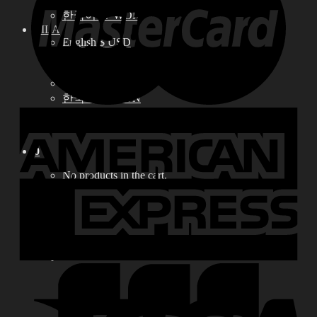
中文 $ USD
한국어 ￦ WON
LILA
English $ USD
English € EUR
日本語 ￥ JPY
中文 $ USD
한국어 ￦ WON
Search
for:
0
No products in the cart.
0
Cart
No products in the cart.