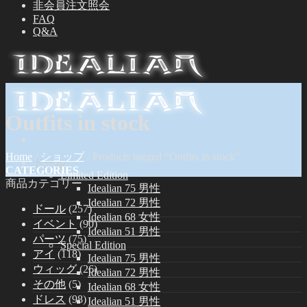
非会員注文照会
FAQ
Q&A
Outfits in stock
Home
/
ショップ
/
Products tagged “Outfits in stock”
ドール
CATEGORIES
Limited Edition
商品カテゴリー
Idealian 75 男性
Idealian 72 男性
ドール
(257)
Idealian 68 女性
イベント
(90)
Idealian 51 男性
パーツ
(75)
Special Edition
アイ
(118)
Idealian 75 男性
ウィッグ
(26)
Idealian 72 男性
その他
(5)
Idealian 68 女性
ドレス
(98)
Idealian 51 男性