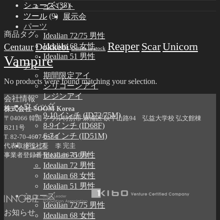
シューズ
(38)
イベント
ツール
(9)
展示会
パーツ
商品タグ
Idealian 72/75 男性
Reaper
Scar
Unicorn
Dokkebi
Centaur
Idealian 68 女性
Outfits in stock
Idealian 51 男性
Vampire
アイ
期間限定アイ
No products were found matching your selection.
シリコーンアイ
レジンアイ
会社情報
ウィッグ
株式会社 SOOM Korea
9-10インチ (ID72/75M)
〒04066 韓国 ソウル特別市 麻浦区 臥牛山路94 弘益大学校 弘文館棟
8-9インチ (ID68F)
B211号
6-7インチ (ID51M)
T. 82-70-4607-6584
ドレス
代表取締役社長 李 完圭
Idealian 75 男性
事業者登録番号 130-86-41024
Idealian 72 男性
Idealian 68 女性
Idealian 51 男性
シューズ
Idealian 72/75 男性
お知らせ
Idealian 68 女性