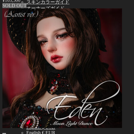
¥
103,500
スキンカラーガイド
SOLD OUT
オーナーズガイド
正規商品照会
よくある質問 (FAQ)
カスタマーセンター (Q&A)
THE GEM
English $ USD
日本語 ￥ JPY
中文 $ USD
한국어 ￦ WON
NEO ANGELREGION
English $ USD
日本語 ￥ JPY
中文 $ USD
한국어 ￦ WON
IDEALIAN
English $ USD
日本語 ￥ JPY
中文 $ USD
한국어 ￦ WON
ROSETTE
English $ USD
English € EUR