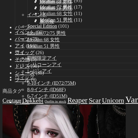
Idealian 75 男性
(95)
Idealian 68 女性
Idealian 72 男性
(17)
Idealian 51 男性
Idealian 68 女性
(11)
イベント
Idealian 51 男性
(11)
展示会
Special Edition
(101)
パーツ
イベント
(90)
Idealian 72/75 男性
パーツ
(75)
Idealian 68 女性
アイ
(118)
Idealian 51 男性
アイ
ウィッグ
(26)
期間限定アイ
その他
(5)
シリコーンアイ
ドレス
(98)
レジンアイ
シューズ
(38)
ウィッグ
ツール
(9)
9-10インチ (ID72/75M)
8-9インチ (ID68F)
商品タグ
6-7インチ (ID51M)
Va
Reaper
Scar
Unicorn
Dokkebi
Centaur
ドレス
Outfits in stock
Idealian 75 男性
Idealian 72 男性
Idealian 68 女性
Idealian 51 男性
シューズ