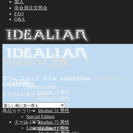
加入
非会員注文照会
FAQ
Q&A
Idealian 68 女性
ホーム
/
ショップ
/
ドール
/
Limited Edition
/
Idealian 68 女性
ドール
CATEGORIES
Limited Edition
Idealian 75 男性
全11件の結果を表示中
Idealian 72 男性
Idealian 68 女性
Idealian 51 男性
商品カテゴリー
Special Edition
ドール
(257)
Idealian 75 男性
Limited Edition
(152)
Idealian 72 男性