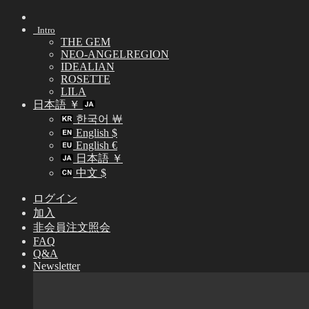
Skip
to
Intro
content
THE GEM
NEO-ANGELREGION
IDEALIAN
ROSETTE
LILA
日本語 ￥
한국어 ￦
English $
English €
日本語 ￥
中文 $
ログイン
加入
非会員注文照会
FAQ
Q&A
Newsletter