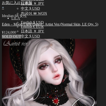
お気に入りに追加
日本語 ￥ JPY
+
中文 $ USD
한국어 ￦ WON
Idealian 68 女性
LILA
English $ USD
Eden – Moon Light Dance : Artist Ver.(Normal Skin, LE Qty. 5)
English € EUR
日本語 ￥ JPY
¥
124,000
中文 $ USD
SOLD OUT
한국어 ￦ WON
検
索
0
対
象:
お買い物カゴに商品がありません。
0
お買い物カゴ
お買い物カゴに商品がありません。