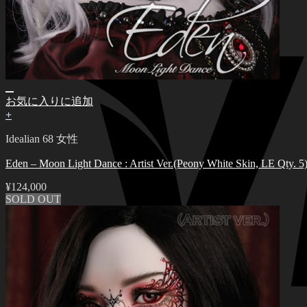
お気に入りに追加
+
Idealian 68 女性
Eden – Moon Light Dance : Artist Ver.(Peony White Skin, LE Qty. 5
¥
124,000
SOLD OUT