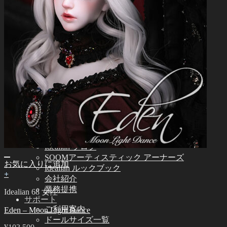
Idealian 72/75 男性
Idealian 68 女性
Idealian 51 男性
その他
その他のアクセサリー
スタンド ㆍバッグ
ツール
エステ用品
組立てツール
メイク用品
カスタム用品
つけまつげ
コミュニティー
お知らせ
Idealian ブログ
SOOMアーティスティック アーナーズ
お気に入りに追加
Idealian ルックブック
+
会社紹介
業務提携
Idealian 68 女性
サポート
ご利用案内
Eden – Moon Light Dance
ドールサイズ一覧