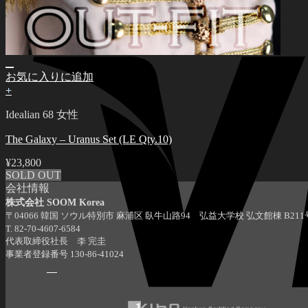
お気に入りに追加
+
Idealian 68 女性
The Galaxy – Uranus Set (LE Qty.10)
¥
23,800
SOLD OUT
会社情報
株式会社 SOOM Korea
〒04066 韓国 ソウル特別市 麻浦区 臥牛山路94 弘益大学校 弘文館棟 B211
T. 82-70-4607-6584
代表取締役社長 李 完圭
事業者登録番号 130-86-41024