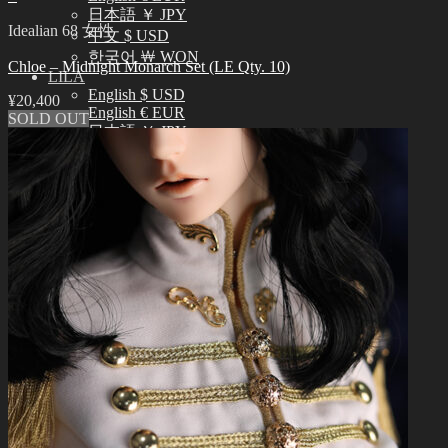
日本語 ￥ JPY
Idealian 68 女性
中文 $ USD
한국어 ￦ WON
Chloe – Midnight Monarch Set (LE Qty. 10)
LILA
English $ USD
¥
20,400
English € EUR
SOLD OUT
日本語 ￥ JPY
中文 $ USD
한국어 ￦ WON
検
索
0
対
象:
お買い物カゴに商品がありません。
0
お買い物カゴ
お買い物カゴに商品がありません。