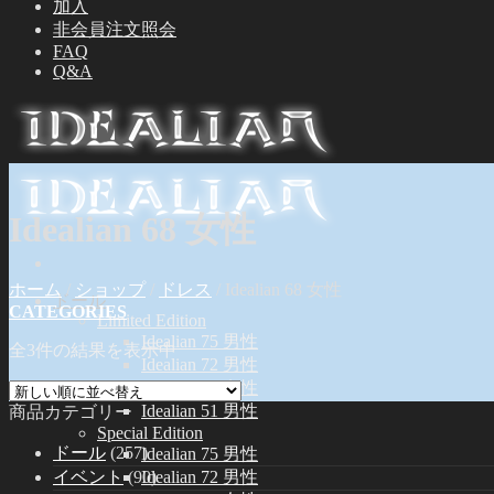
加入
非会員注文照会
FAQ
Q&A
Idealian 68 女性
ホーム
/
ショップ
/
ドレス
/
Idealian 68 女性
ドール
CATEGORIES
Limited Edition
Idealian 75 男性
全3件の結果を表示中
Idealian 72 男性
Idealian 68 女性
Idealian 51 男性
商品カテゴリー
Special Edition
ドール
(257)
Idealian 75 男性
イベント
(90)
Idealian 72 男性