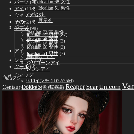
Idealian 68 女性
パーツ
(75)
Idealian 51 男性
アイ
(118)
イベント
ウィッグ
(26)
展示会
その他
(5)
パーツ
ドレス
(98)
Idealian 72/75 男性
Idealian 75 男性
(87)
Idealian 68 女性
Idealian 72 男性
(2)
Idealian 51 男性
Idealian 68 女性
(3)
アイ
Idealian 51 男性
(7)
期間限定アイ
シューズ
(38)
シリコーンアイ
ツール
(9)
レジンアイ
ウィッグ
商品タグ
9-10インチ (ID72/75M)
Va
Reaper
Scar
Unicorn
Dokkebi
Centaur
8-9インチ (ID68F)
Outfits in stock
6-7インチ (ID51M)
ドレス
Idealian 75 男性
Idealian 72 男性
Idealian 68 女性
Idealian 51 男性
シューズ