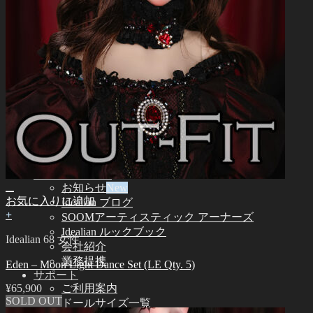
Idealian 72/75 男性
Idealian 68 女性
Idealian 51 男性
その他
その他のアクセサリー
スタンド ㆍバッグ
ツール
エステ用品
組立てツール
メイク用品
カスタム用品
つけまつげ
コミュニティー
お知らせ
お気に入りに追加
Idealian ブログ
+
SOOMアーティスティック アーナーズ
Idealian ルックブック
Idealian 68 女性
会社紹介
業務提携
Eden – Moon Light Dance Set (LE Qty. 5)
サポート
¥
65,900
ご利用案内
SOLD OUT
ドールサイズ一覧