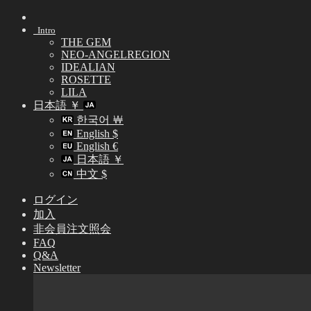
Skip
to
Intro
content
THE GEM
NEO-ANGELREGION
IDEALIAN
ROSETTE
LILA
日本語 ￥
한국어 ￦
English $
English €
日本語 ￥
中文 $
ログイン
加入
非会員注文照会
FAQ
Q&A
Newsletter