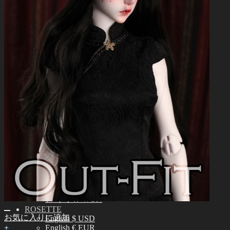
スキンカラーガイド
オーナーズガイド
正規商品照会
よくある質問 (FAQ)
カスタマーセンター (Q&A)
THE GEM
English $ USD
日本語 ￥ JPY
中文 $ USD
한국어 ￦ WON
NEO ANGELREGION
English $ USD
日本語 ￥ JPY
中文 $ USD
한국어 ￦ WON
IDEALIAN
English $ USD
日本語 ￥ JPY
中文 $ USD
한국어 ￦ WON
ROSETTE
お気に入りに追加
English $ USD
+
English € EUR