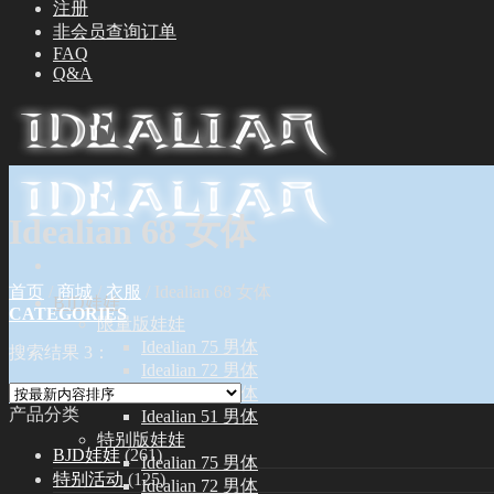
注册
非会员查询订单
FAQ
Q&A
Idealian 68 女体
首页
/
商城
/
衣服
/
Idealian 68 女体
BJD娃娃
CATEGORIES
限量版娃娃
Idealian 75 男体
搜索结果 3：
Idealian 72 男体
Idealian 68 女体
产品分类
Idealian 51 男体
特别版娃娃
BJD娃娃
(261)
Idealian 75 男体
特别活动
(125)
Idealian 72 男体