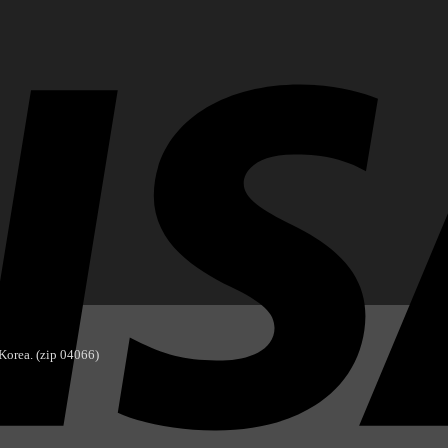
orea. (zip 04066)