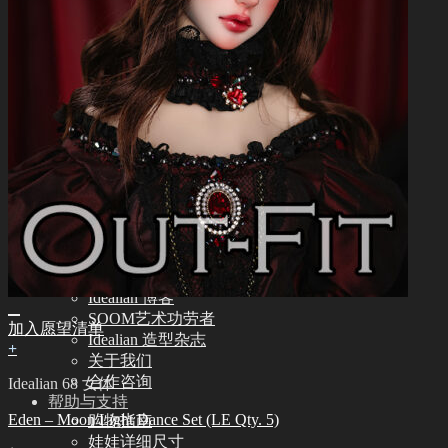
Idealian 72/75 男体
Idealian 68 女体
Idealian 51 男体
其他
其他配饰品
娃娃支架ㆍ棉包
化妆保养品
保养工具
组装工具
化妆工具
修正工具
眼睫毛
社区
新闻ㆍ公告
Idealian 博客
SOOM艺术功劳者
加入愿望清单
Idealian 造型杂志
+
关于我们
合作咨询
Idealian 68 女体
帮助与支持
Eden – Moon Light Dance Set (LE Qty. 5)
购物指南
娃娃详细尺寸