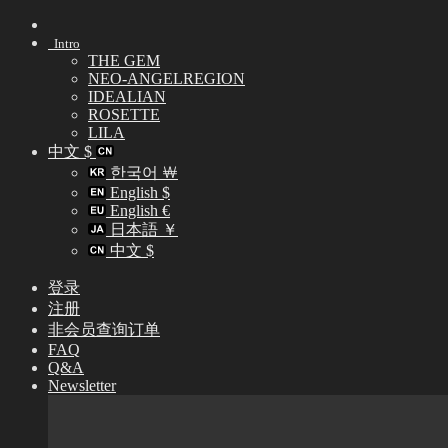
Skip
to
Intro
content
THE GEM
NEO-ANGELREGION
IDEALIAN
ROSETTE
LILA
中文 $
한국어 ￦
English $
English €
日本語 ￥
中文 $
登录
注册
非会员查询订单
FAQ
Q&A
Newsletter