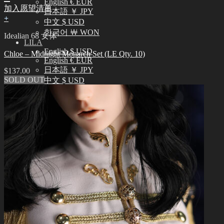
English € EUR
加入愿望清单
日本語 ￥ JPY
+
中文 $ USD
한국어 ￦ WON
Idealian 68 女体
LILA
English $ USD
Chloe – Midnight Monarch Set (LE Qty. 10)
English € EUR
日本語 ￥ JPY
$
137.00
SOLD OUT
中文 $ USD
한국어 ￦ WON
搜
索：
0
购物车里没有产品
0
购物车
购物车里没有产品