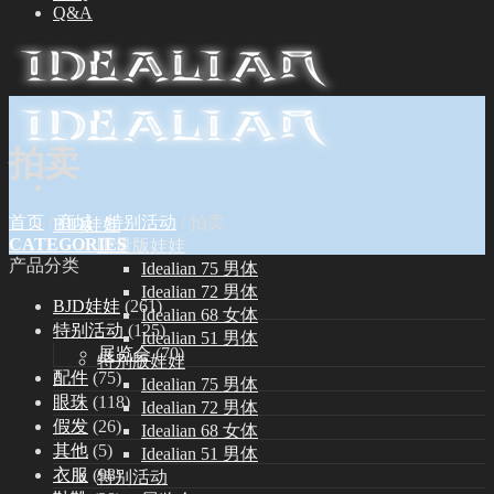
Q&A
拍卖
首页
/
商城
/
特别活动
/
拍卖
BJD娃娃
CATEGORIES
限量版娃娃
产品分类
Idealian 75 男体
Idealian 72 男体
BJD娃娃
(261)
Idealian 68 女体
特别活动
(125)
Idealian 51 男体
展览会
(70)
特别版娃娃
配件
(75)
Idealian 75 男体
眼珠
(118)
Idealian 72 男体
假发
(26)
Idealian 68 女体
其他
(5)
Idealian 51 男体
衣服
(98)
特别活动