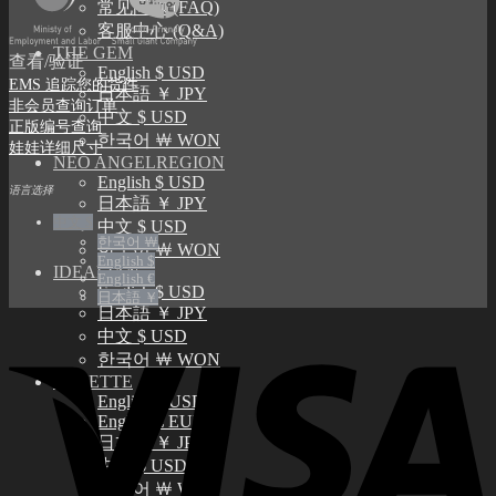
常见问题 (FAQ)
客服中心 (Q&A)
THE GEM
查看/验证
English $ USD
EMS 追踪您的货件
日本語 ￥ JPY
非会员查询订单
中文 $ USD
正版编号查询
한국어 ￦ WON
娃娃详细尺寸
NEO ANGELREGION
English $ USD
语言选择
日本語 ￥ JPY
中文 $
中文 $ USD
한국어 ￦
한국어 ￦ WON
English $
IDEALIAN
English €
English $ USD
日本語 ￥
日本語 ￥ JPY
中文 $ USD
한국어 ￦ WON
ROSETTE
English $ USD
English € EUR
日本語 ￥ JPY
中文 $ USD
한국어 ￦ WON