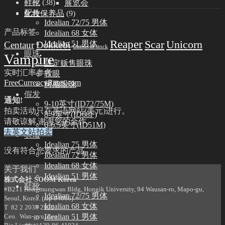
鞋靴
(38)
展览会
配件
化妆保养品
(9)
Idealian 72/75 男体
产品标签
Idealian 68 女体
Reaper
Scar
Unicorn
Dokkebi
Idealian 51 男体
Centaur
Outfits in stock
眼珠
Vampire
限定贩售眼珠
实时汇率参考
软眼
FreeCurrencyRates.com
树脂眼珠
假发
通知!
9-10英寸(ID72/75M)
拍卖活动只在英语网站(美元)进行。
8-9英寸(ID68F)
请敬谅解,谢谢您的合作。
6-6.5英寸(ID51M)
去英文站拍卖
衣服
Idealian 75 男体
没有符合您要求的产品
Idealian 72 男体
Idealian 68 女体
关于我们
Idealian 51 男体
株式会社 SOOM Korea
鞋靴
#B211 Hongmungwan Bldg, Hongik University, 94 Wausan-ro, Mapo-gu,
Idealian 72/75 男体
Seoul, Korea. (zip 04066)
Idealian 68 女体
T 82 2 2038 2935
Idealian 51 男体
Ceo. Wan-gyu, Lee