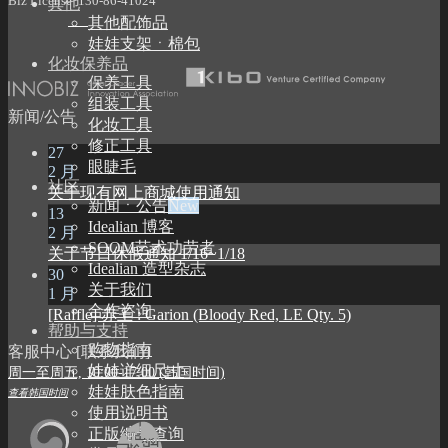
Biz License 130-86-41024
其他
其他配饰品
娃娃支架ㆍ棉包
化妆保养品
保养工具
组装工具
新闻/公告
化妆工具
修正工具
27
眼睫毛
2 月
社区
关于现有网上商城使用通知
新闻ㆍ公告
13
Idealian 博客
2 月
SOOM艺术功劳者
关于节日休假通知 1/16~1/18
Idealian 造型杂志
30
关于我们
1 月
合作咨询
[Raffle] 赤王 : Garion (Bloody Red, LE Qty. 5)
帮助与支持
购物指南
客服中心 [联系我们]
娃娃详细尺寸
周一至周五, 10:00-17:00 (韩国时间)
娃娃肤色指南
查看韩国时间
使用说明书
正版编号查询