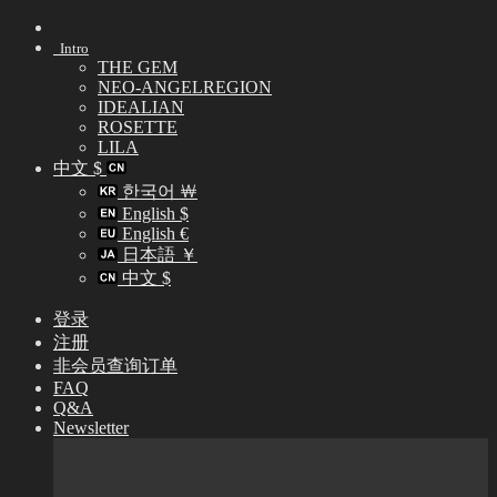
Skip
to
Intro
content
THE GEM
NEO-ANGELREGION
IDEALIAN
ROSETTE
LILA
中文 $
한국어 ￦
English $
English €
日本語 ￥
中文 $
登录
注册
非会员查询订单
FAQ
Q&A
Newsletter