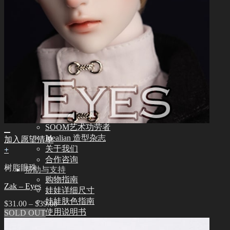
其他
其他配饰品
娃娃支架ㆍ棉包
化妆保养品
保养工具
组装工具
化妆工具
修正工具
眼睫毛
社区
新闻ㆍ公告
Idealian 博客
SOOM艺术功劳者
Idealian 造型杂志
加入愿望清单
关于我们
+
合作咨询
树脂眼珠
帮助与支持
购物指南
Zak – Eyes
娃娃详细尺寸
娃娃肤色指南
$
31.00
–
$
39.00
使用说明书
SOLD OUT
正版编号查询