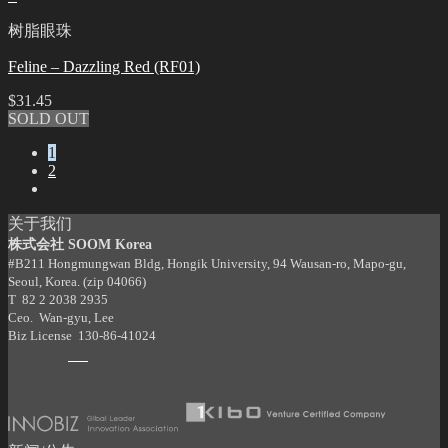
树脂眼珠
Feline – Dazzling Red (RF01)
$
31.45
SOLD OUT
1
2
关于我们
株式会社 SOOM Korea
#B211 Hongmungwan Bldg, Hongik University, 94 Wausan-ro, Mapo-gu,
Seoul, Korea. (zip 04066)
T 82 2 2038 2935
Ceo. Wan-gyu, Lee
Biz License 130-86-41024