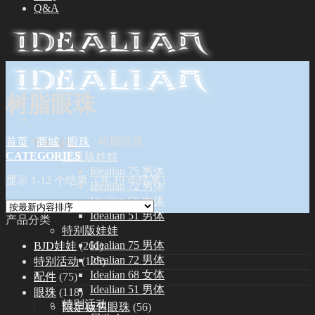
Q&A
树脂眼珠
首页
/
商城
/
眼珠
/
树脂眼珠
BJD娃娃
CATEGORIES
限量版娃娃
Idealian 75 男体
显示 1-12 个结果（共 19 个结果）
Idealian 72 男体
Idealian 68 女体
Idealian 51 男体
产品分类
特别版娃娃
Idealian 75 男体
BJD娃娃
(261)
Idealian 72 男体
特别活动
(125)
Idealian 68 女体
配件
(75)
Idealian 51 男体
眼珠
(118)
特别活动
限定贩售眼珠
(56)