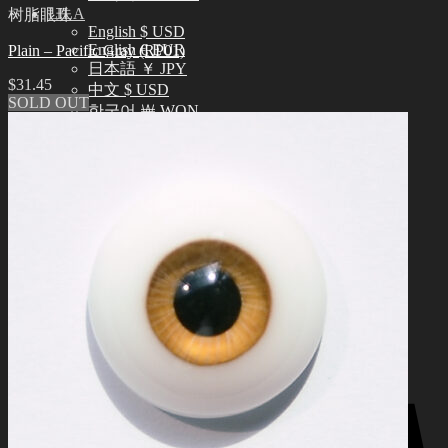
LILA
树脂眼珠
English $ USD
English € EUR
Plain – Pacific Gray (RP01)
日本語 ￥ JPY
$
31.45
中文 $ USD
SOLD OUT
한국어 ￦ WON
搜
索：
0
购物车里没有产品
0
购物车
购物车里没有产品