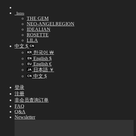
Skip
to
Intro
content
THE GEM
NEO-ANGELREGION
IDEALIAN
ROSETTE
LILA
中文 $
한국어 ￦
English $
English €
日本語 ￥
中文 $
登录
注册
非会员查询订单
FAQ
Q&A
Newsletter