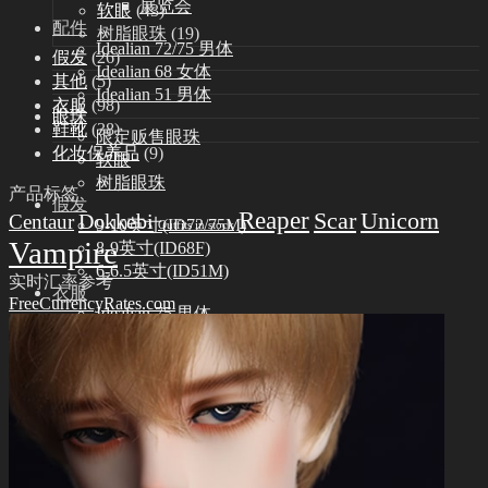
展览会
软眼
(43)
配件
树脂眼珠
(19)
Idealian 72/75 男体
假发
(26)
Idealian 68 女体
其他
(5)
Idealian 51 男体
衣服
(98)
眼珠
鞋靴
(38)
限定贩售眼珠
化妆保养品
(9)
软眼
树脂眼珠
产品标签
假发
Reaper
Scar
Unicorn
Dokkebi
Centaur
9-10英寸(ID72/75M)
Outfits in stock
Vampire
8-9英寸(ID68F)
6-6.5英寸(ID51M)
实时汇率参考
衣服
FreeCurrencyRates.com
Idealian 75 男体
Idealian 72 男体
Idealian 68 女体
Idealian 51 男体
鞋靴
Idealian 72/75 男体
Idealian 68 女体
Idealian 51 男体