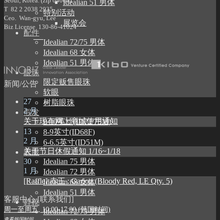
Seoul, Korea. (zip 04066)
Idealian 51 男体
T 82 2 2038 2935
特别活动
Ceo. Wan-gyu, Lee
展览会
Biz License 130-86-41024
配件
Idealian 72/75 男体
Idealian 68 女体
Idealian 51 男体
眼珠
限定贩售眼珠
新闻/公告
软眼
27
树脂眼珠
2 月
假发
关于现有网上商城使用通知
9-10英寸(ID72/75M)
13
8-9英寸(ID68F)
2 月
6-6.5英寸(ID51M)
关于节日休假通知 1/16~1/18
衣服
30
Idealian 75 男体
1 月
Idealian 72 男体
[Raffle] 赤王 : Garion (Bloody Red, LE Qty. 5)
Idealian 68 女体
Idealian 51 男体
客服中心 [联系我们]
鞋靴
周一至周五, 10:00-17:00 (韩国时间)
Idealian 72/75 男体
查看韩国时间