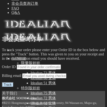
非会员查询订单
FAQ
Q&A
非会员查询订单
To track your order please enter your Order ID in the box below and
press the "Track" button. This was given to you on your receipt and
in the confirmation email you should have received.
BJD娃娃
限量版娃娃
Order ID
Idealian 75 男体
Idealian 72 男体
Billing email
Idealian 68 女体
Idealian 51 男体
Track
特别版娃娃
Idealian 75 男体
关于我们
Idealian 72 男体
株式会社 SOOM Korea
Idealian 68 女体
#B211 Hongmungwan Bldg, Hongik University, 94 Wausan-ro, Mapo-gu,