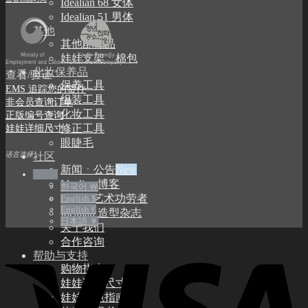
Idealian 68 女体
Idealian 51 男体
其他
其他配饰品
娃娃支架ㆍ棉包
化妆保养品
查看/验证
保养工具
EMS 追踪您的货件
组装工具
非会员查询订单
化妆工具
正版编号查询
修正工具
娃娃详细尺寸
眼睫毛
社区
语言选择
新闻ㆍ公告
中文 $
Idealian 博客
한국어 ￦
SOOM艺术功劳者
English $
English €
Idealian 造型杂志
日本語 ￥
关于我们
合作咨询
帮助与支持
购物指南
娃娃详细尺寸
娃娃肤色指南