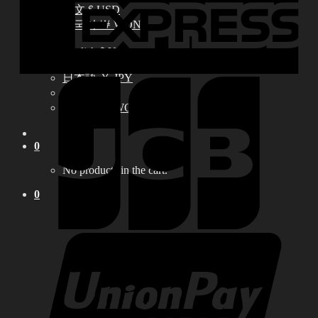
中文 $ USD
한국어 ￦ WON
LILA
English $ USD
English € EUR
日本語 ￥ JPY
中文 $ USD
한국어 ￦ WON
0
No products in the cart.
0