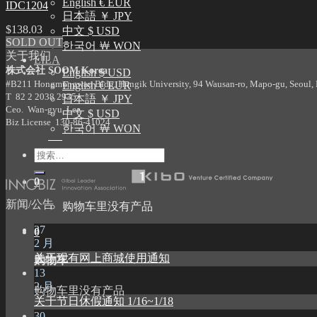
English € EUR
IDC1204
日本語 ￥ JPY
$
138.03
中文 $ USD
SOLD OUT
한국어 ￦ WON
关于我们
LILA
株式会社 SOOM Korea
English $ USD
#B211 Hongmungwan Bldg, Hongik University, 94 Wausan-ro, Mapo-gu, Seoul, K
English € EUR
T 82 2 2038 2935
日本語 ￥ JPY
Ceo. Wan-gyu, Lee
中文 $ USD
Biz License 130-86-41024
한국어 ￦ WON
搜
索：
0
新闻/公告
购物车里没有产品
27
0
2 月
关于现有网上商城使用通知
购物车
13
2 月
购物车里没有产品
关于节日休假通知 1/16~1/18
30