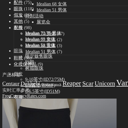
配件
(75)
Idealian 68 女体
眼珠
(118)
Idealian 51 男体
假发
(26)
特别活动
其他
(5)
展览会
衣服
(98)
配件
Idealian 72/75 男体
Idealian 75 男体
(87)
Idealian 68 女体
Idealian 72 男体
(2)
Idealian 51 男体
Idealian 68 女体
(3)
眼珠
Idealian 51 男体
(7)
限定贩售眼珠
鞋靴
(38)
软眼
化妆保养品
(9)
树脂眼珠
假发
产品标签
9-10英寸(ID72/75M)
Va
Reaper
Scar
Unicorn
Dokkebi
Centaur
Outfits in stock
8-9英寸(ID68F)
实时汇率参考
6-6.5英寸(ID51M)
FreeCurrencyRates.com
衣服
Idealian 75 男体
Idealian 72 男体
Idealian 68 女体
Idealian 51 男体
鞋靴