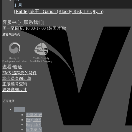
1 月
[Raffle] 赤王 : Garion (Bloody Red, LE Qty. 5)
客服中心 [联系我们]
周一至周五, 10:00-17:00 (韩国时间)
查看韩国时间
查看/验证
EMS 追踪您的货件
非会员查询订单
正版编号查询
娃娃详细尺寸
语言选择
中文 $
한국어 ￦
English $
English €
日本語 ￥