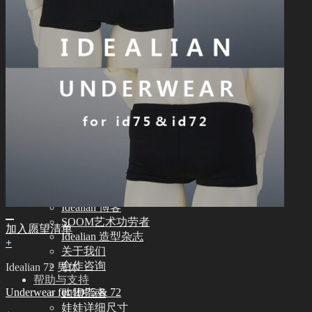
Idealian 72/75 男体
Idealian 68 女体
Idealian 51 男体
其他
其他配饰品
娃娃支架ㆍ棉包
化妆保养品
保养工具
组装工具
化妆工具
修正工具
眼睫毛
社区
新闻ㆍ公告
Idealian 博客
SOOM艺术功劳者
加入愿望清单
Idealian 造型杂志
+
关于我们
合作咨询
Idealian 72 男体
帮助与支持
Underwear for ID75 & 72
购物指南
娃娃详细尺寸