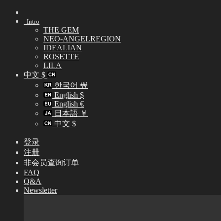
Skip
to
Intro
content
THE GEM
NEO-ANGELREGION
IDEALIAN
ROSETTE
LILA
中文 $
한국어 ￦
English $
English €
日本語 ￥
中文 $
登录
注册
非会员查询订单
FAQ
Q&A
Newsletter