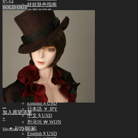
$
5.64
娃娃肤色指南
SOLD OUT
使用说明书
正版编号查询
常见问题 (FAQ)
客服中心 (Q&A)
THE GEM
English $ USD
日本語 ￥ JPY
中文 $ USD
한국어 ￦ WON
NEO ANGELREGION
English $ USD
日本語 ￥ JPY
中文 $ USD
한국어 ￦ WON
IDEALIAN
English $ USD
日本語 ￥ JPY
加入愿望清单
中文 $ USD
+
한국어 ￦ WON
ROSETTE
Idealian 72 男体
English $ USD