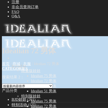
注册
非会员查询订单
FAQ
Q&A
Idealian 72 男体
首页
/
商城
/
衣服
/
Idealian 72 男体
BJD娃娃
CATEGORIES
限量版娃娃
Idealian 75 男体
搜索结果 2：
Idealian 72 男体
Idealian 68 女体
产品分类
Idealian 51 男体
特别版娃娃
BJD娃娃
(261)
Idealian 75 男体
特别活动
(125)
Idealian 72 男体