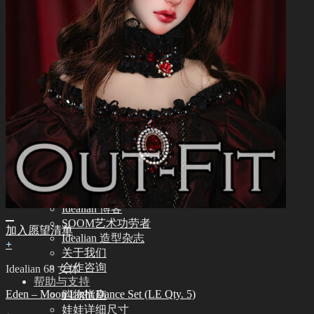
Idealian 72/75 男体
Idealian 68 女体
Idealian 51 男体
其他
其他配饰品
娃娃支架ㆍ棉包
化妆保养品
保养工具
组装工具
化妆工具
修正工具
眼睫毛
社区
新闻ㆍ公告
Idealian 博客
SOOM艺术功劳者
加入愿望清单
Idealian 造型杂志
+
关于我们
合作咨询
Idealian 68 女体
帮助与支持
Eden – Moon Light Dance Set (LE Qty. 5)
购物指南
娃娃详细尺寸