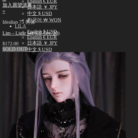
English € EUR
加入愿望清单
日本語 ￥ JPY
+
中文 $ USD
한국어 ￦ WON
Idealian 75 男体
LILA
English $ USD
Lim – Ligar Set (LE Qty. 20)
English € EUR
日本語 ￥ JPY
$
172.00
SOLD OUT
中文 $ USD
한국어 ￦ WON
搜
索：
0
购物车里没有产品
0
购物车
购物车里没有产品