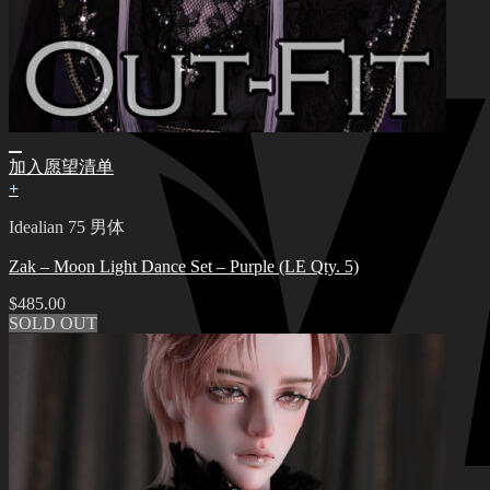
加入愿望清单
+
Idealian 75 男体
Zak – Moon Light Dance Set – Purple (LE Qty. 5)
$
485.00
SOLD OUT