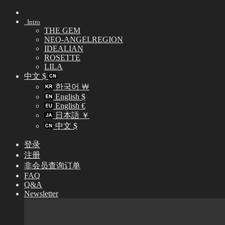
Skip
to
Intro
content
THE GEM
NEO-ANGELREGION
IDEALIAN
ROSETTE
LILA
中文 $
한국어 ￦
English $
English €
日本語 ￥
中文 $
登录
注册
非会员查询订单
FAQ
Q&A
Newsletter