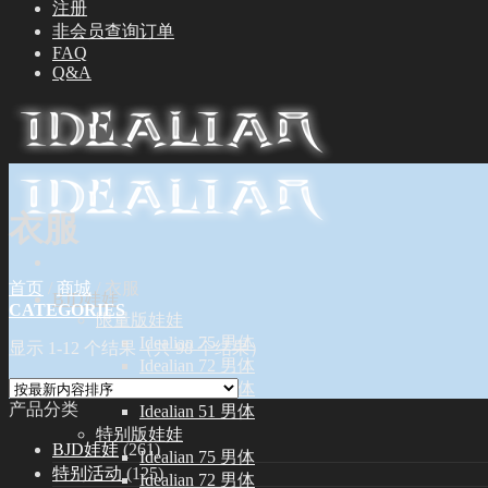
注册
非会员查询订单
FAQ
Q&A
衣服
首页
/
商城
/
衣服
BJD娃娃
CATEGORIES
限量版娃娃
Idealian 75 男体
显示 1-12 个结果（共 98 个结果）
Idealian 72 男体
Idealian 68 女体
产品分类
Idealian 51 男体
特别版娃娃
BJD娃娃
(261)
Idealian 75 男体
特别活动
(125)
Idealian 72 男体