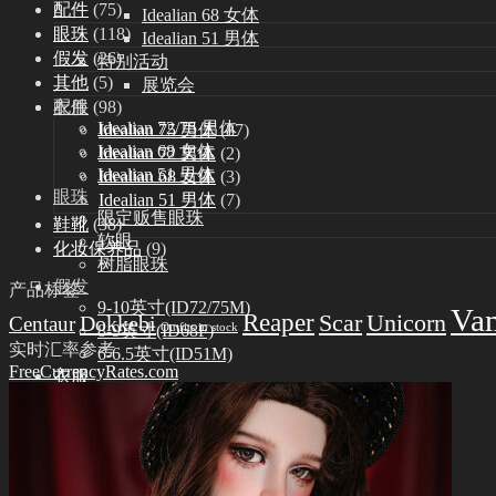
配件
(75)
Idealian 68 女体
眼珠
(118)
Idealian 51 男体
假发
(26)
特别活动
其他
(5)
展览会
衣服
(98)
配件
Idealian 72/75 男体
Idealian 75 男体
(87)
Idealian 68 女体
Idealian 72 男体
(2)
Idealian 51 男体
Idealian 68 女体
(3)
眼珠
Idealian 51 男体
(7)
限定贩售眼珠
鞋靴
(38)
软眼
化妆保养品
(9)
树脂眼珠
假发
产品标签
9-10英寸(ID72/75M)
Va
Reaper
Scar
Unicorn
Dokkebi
Centaur
Outfits in stock
8-9英寸(ID68F)
实时汇率参考
6-6.5英寸(ID51M)
FreeCurrencyRates.com
衣服
Idealian 75 男体
Idealian 72 男体
Idealian 68 女体
Idealian 51 男体
鞋靴