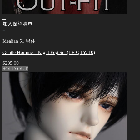
加入愿望清单
+
Idealian 51 男体
Gentle Homme – Night Fog Set (LE QTY. 10)
$
235.00
SOLD OUT