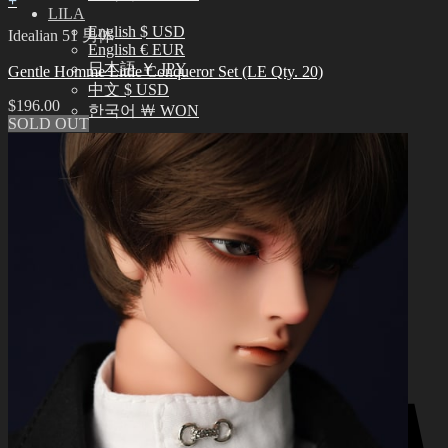
+
LILA
English $ USD
Idealian 51 男体
English € EUR
日本語 ￥ JPY
Gentle Homme Little Conqueror Set (LE Qty. 20)
中文 $ USD
$
196.00
한국어 ￦ WON
SOLD OUT
搜
索：
0
购物车里没有产品
0
购物车
购物车里没有产品