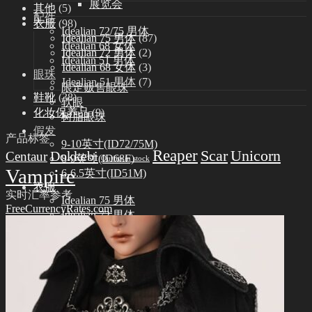
展览会
其他
(5)
配件
衣服
(98)
Idealian 72/75 男体
Idealian 75 男体
(87)
Idealian 68 女体
Idealian 72 男体
(2)
Idealian 51 男体
Idealian 68 女体
(3)
眼珠
Idealian 51 男体
(7)
限定贩售眼珠
鞋靴
(38)
软眼
化妆保养品
(9)
树脂眼珠
假发
产品标签
9-10英寸(ID72/75M)
Reaper
Scar
Unicorn
Dokkebi
Centaur
8-9英寸(ID68F)
Outfits in stock
Vampire
6-6.5英寸(ID51M)
衣服
实时汇率参考
Idealian 75 男体
FreeCurrencyRates.com
Idealian 72 男体
Idealian 68 女体
Idealian 51 男体
鞋靴
Idealian 72/75 男体
Idealian 68 女体
Idealian 51 男体