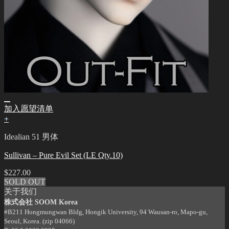
加入愿望清单
+
Idealian 51 男体
Sullivan – Pure Evil Set (LE Qty.10)
$
227.00
SOLD OUT
关于我们
株式会社 SOOM Korea
#B211 Hongmungwan Bldg, Hongik University, 94 Wausan-ro, Mapo-gu,
Seoul, Korea. (zip 04066)