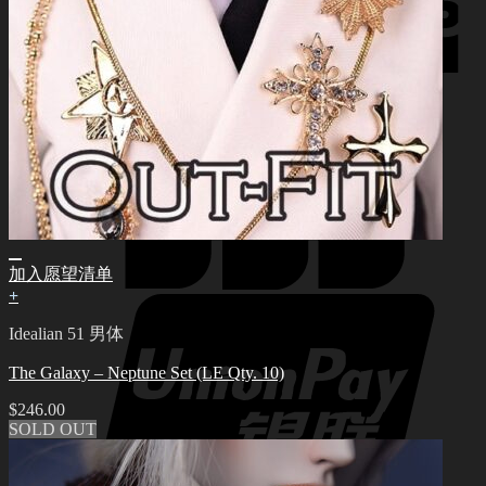
加入愿望清单
+
Idealian 51 男体
The Galaxy – Neptune Set (LE Qty. 10)
$
246.00
SOLD OUT