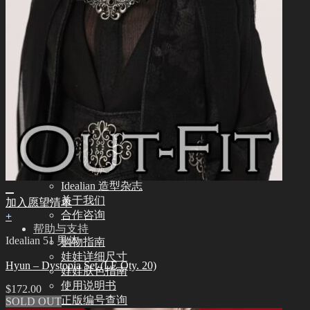
其他
其他配饰品
娃娃支架ㆍ棉包
化妆保养品
保养工具
组装工具
化妆工具
修正工具
眼睫毛
社区
新闻ㆍ公告
Idealian 博客
SOOM艺术功劳者
Idealian 造型杂志
关于我们
加入愿望清单
合作咨询
+
帮助与支持
Idealian 51 男体
购物指南
娃娃详细尺寸
Hyun – Dystopia Set (LE Qty. 20)
娃娃肤色指南
使用说明书
$
172.00
正版编号查询
SOLD OUT