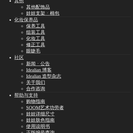
其他
其他配饰品
娃娃支架ㆍ棉包
化妆保养品
保养工具
组装工具
化妆工具
修正工具
眼睫毛
社区
新闻ㆍ公告
Idealian 博客
Idealian 造型杂志
关于我们
合作咨询
帮助与支持
购物指南
SOOM艺术功劳者
娃娃详细尺寸
娃娃肤色指南
使用说明书
正版编号查询