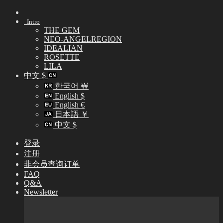
Skip
to
Intro
content
THE GEM
NEO-ANGELREGION
IDEALIAN
ROSETTE
LILA
中文 $
한국어 ￦
English $
English €
日本語 ￥
中文 $
登录
注册
非会员查询订单
FAQ
Q&A
Newsletter