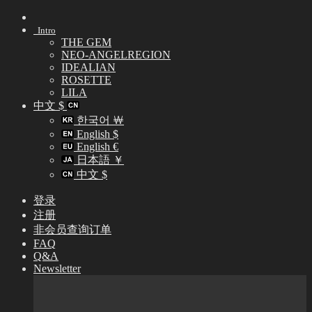
Skip
to
Intro
content
THE GEM
NEO-ANGELREGION
IDEALIAN
ROSETTE
LILA
中文 $
한국어 ￦
English $
English €
日本語 ￥
中文 $
登录
注册
非会员查询订单
FAQ
Q&A
Newsletter