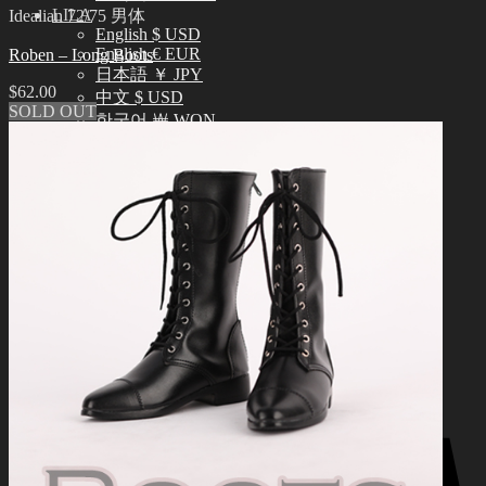
LILA
Idealian 72/75 男体
English $ USD
English € EUR
Roben – Long Boots
日本語 ￥ JPY
$
62.00
中文 $ USD
SOLD OUT
한국어 ￦ WON
搜
索：
0
购物车里没有产品
0
购物车
购物车里没有产品