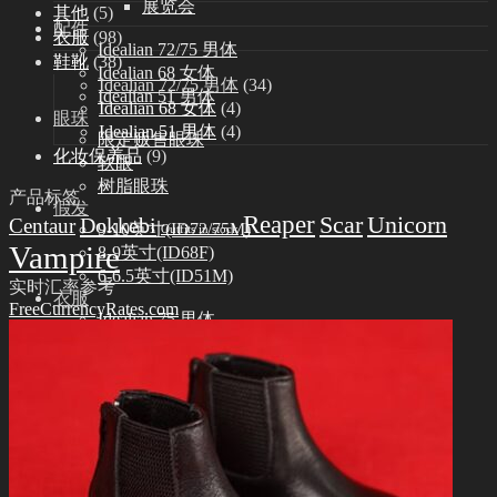
展览会
其他
(5)
配件
衣服
(98)
Idealian 72/75 男体
鞋靴
(38)
Idealian 68 女体
Idealian 72/75 男体
(34)
Idealian 51 男体
Idealian 68 女体
(4)
眼珠
Idealian 51 男体
(4)
限定贩售眼珠
化妆保养品
(9)
软眼
树脂眼珠
产品标签
假发
Reaper
Scar
Unicorn
Dokkebi
Centaur
9-10英寸(ID72/75M)
Outfits in stock
Vampire
8-9英寸(ID68F)
6-6.5英寸(ID51M)
实时汇率参考
衣服
FreeCurrencyRates.com
Idealian 75 男体
Idealian 72 男体
Idealian 68 女体
Idealian 51 男体
鞋靴
Idealian 72/75 男体
Idealian 68 女体
Idealian 51 男体