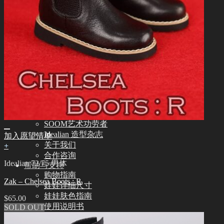
其他
其他配饰品
娃娃支架ㆍ棉包
化妆保养品
保养工具
组装工具
化妆工具
修正工具
眼睫毛
社区
新闻ㆍ公告
Idealian 博客
SOOM艺术功劳者
Idealian 造型杂志
加入愿望清单
关于我们
+
合作咨询
Idealian 72/75 男体
帮助与支持
购物指南
Zak – Chelsea Boots : R
娃娃详细尺寸
娃娃肤色指南
$
65.00
使用说明书
SOLD OUT
正版编号查询