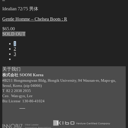
Idealian 72/75 男体
Gentle Homme – Chelsea Boots : R
$
65.00
SOLD OUT
1
2
3
关于我们
株式会社 SOOM Korea
#B211 Hongmungwan Bldg, Hongik University, 94 Wausan-ro, Mapo-gu,
Seoul, Korea. (zip 04066)
T 82 2 2038 2935
Ceo. Wan-gyu, Lee
Biz License 130-86-41024