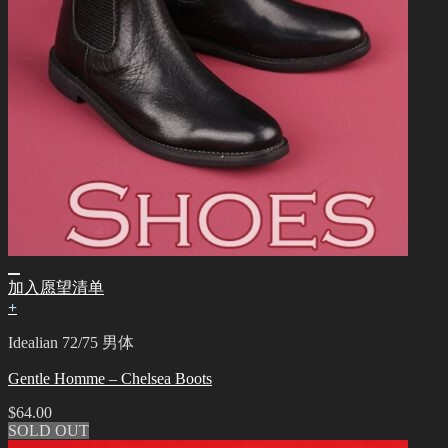
加入愿望清单
+
Idealian 72/75 男体
Gentle Homme – Chelsea Boots
$
64.00
SOLD OUT