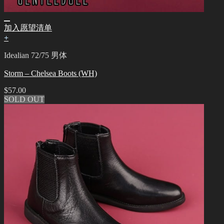
加入愿望清单
+
Idealian 72/75 男体
Storm – Chelsea Boots (WH)
$
57.00
SOLD OUT