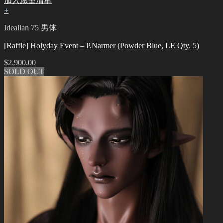
加入愿望清单
+
Idealian 75 男体
[Raffle] Holyday Event – P.Narmer (Powder Blue, LE Qty. 5)
$
2,900.00
SOLD OUT