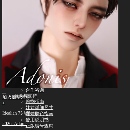
其他
其他配饰品
娃娃支架ㆍ棉包
化妆保养品
保养工具
组装工具
化妆工具
修正工具
眼睫毛
社区
新闻ㆍ公告
Idealian 博客
SOOM艺术功劳者
Idealian 造型杂志
关于我们
合作咨询
帮助与支持
加入愿望清单
购物指南
+
娃娃详细尺寸
Idealian 75 男体
娃娃肤色指南
使用说明书
2026_Adonis
正版编号查询