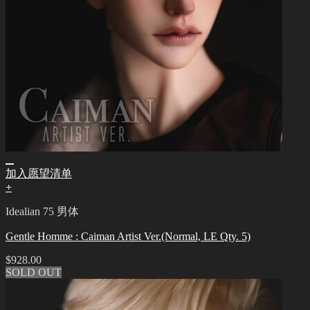
加入愿望清单
+
Idealian 75 男体
Gentle Homme : Caiman Artist Ver.(Normal, LE Qty. 5)
$
928.00
SOLD OUT