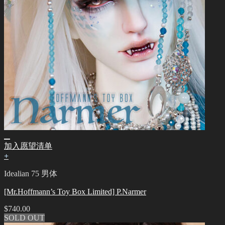
加入愿望清单
+
Idealian 75 男体
[Mr.Hoffmann’s Toy Box Limited] P.Narmer
$
740.00
SOLD OUT