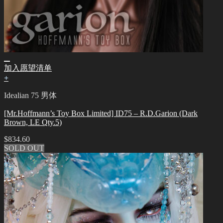
加入愿望清单
+
Idealian 75 男体
[Mr.Hoffmann’s Toy Box Limited] ID75 – R.D.Garion (Dark
Brown, LE Qty.5)
$
834.60
SOLD OUT