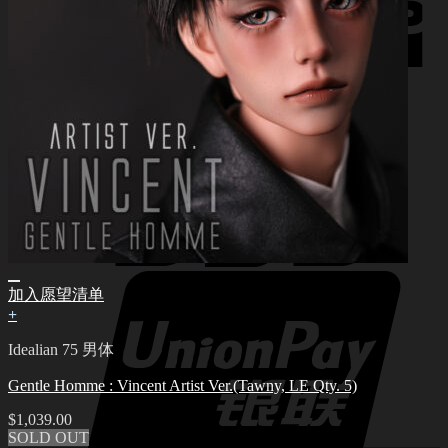
加入愿望清单
+
Idealian 75 男体
Gentle Homme : Vincent Artist Ver.(Tawny, LE Qty. 5)
$
1,039.00
SOLD OUT