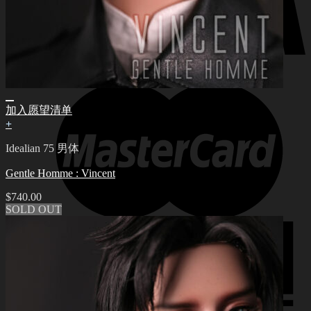
加入愿望清单
+
Idealian 75 男体
Gentle Homme : Vincent
$
740.00
SOLD OUT