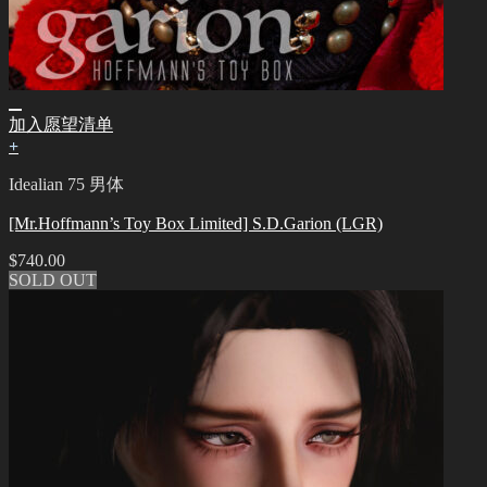
加入愿望清单
+
Idealian 75 男体
[Mr.Hoffmann’s Toy Box Limited] S.D.Garion (LGR)
$
740.00
SOLD OUT