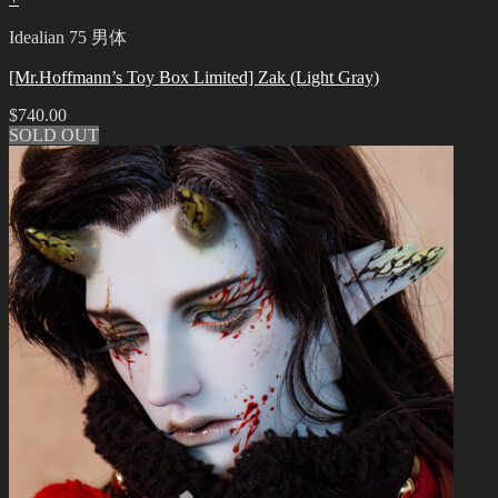
Idealian 75 男体
[Mr.Hoffmann’s Toy Box Limited] Zak (Light Gray)
$
740.00
SOLD OUT