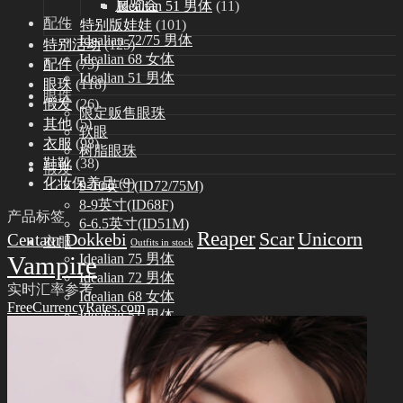
展览会
Idealian 51 男体
(11)
配件
特别版娃娃
(101)
Idealian 72/75 男体
特别活动
(125)
Idealian 68 女体
配件
(75)
Idealian 51 男体
眼珠
(118)
眼珠
假发
(26)
限定贩售眼珠
其他
(5)
软眼
衣服
(98)
树脂眼珠
鞋靴
(38)
假发
化妆保养品
(9)
9-10英寸(ID72/75M)
8-9英寸(ID68F)
产品标签
6-6.5英寸(ID51M)
Reaper
Scar
Unicorn
Dokkebi
Centaur
衣服
Outfits in stock
Vampire
Idealian 75 男体
Idealian 72 男体
实时汇率参考
Idealian 68 女体
FreeCurrencyRates.com
Idealian 51 男体
鞋靴
Idealian 72/75 男体
Idealian 68 女体
Idealian 51 男体