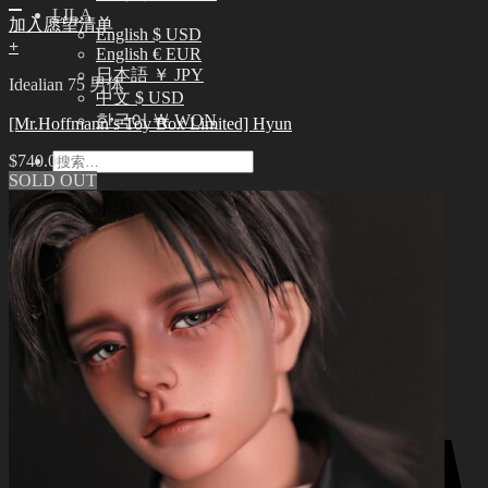
LILA
加入愿望清单
English $ USD
+
English € EUR
日本語 ￥ JPY
Idealian 75 男体
中文 $ USD
한국어 ￦ WON
[Mr.Hoffmann’s Toy Box Limited] Hyun
搜
$
740.00
SOLD OUT
索：
0
购物车里没有产品
0
购物车
购物车里没有产品