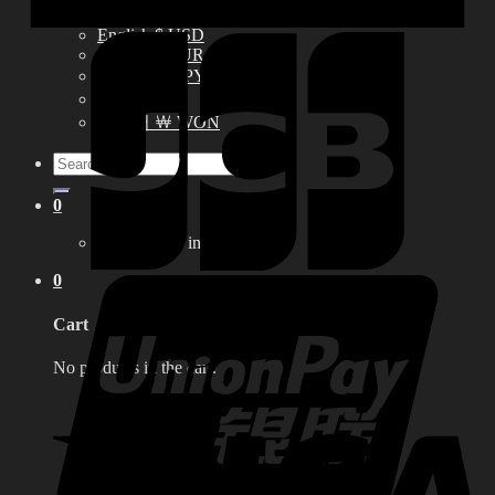
LILA
English $ USD
English € EUR
日本語 ￥ JPY
中文 $ USD
한국어 ￦ WON
Search
for:
0
No products in the cart.
0
Cart
No products in the cart.