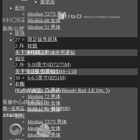
展览会
配件
Idealian 72/75 男体
Idealian 68 女体
Idealian 51 男体
新闻/公告
眼珠
限定贩售眼珠
27
2 月
软眼
关于现有网上商城使用通知
树脂眼珠
假发
13
9-10英寸(ID72/75M)
2 月
8-9英寸(ID68F)
关于节日休假通知 1/16~1/18
6-6.5英寸(ID51M)
30
1 月
衣服
Idealian 75 男体
[Raffle] 赤王 : Garion (Bloody Red, LE Qty. 5)
Idealian 72 男体
客服中心 [联系我们]
Idealian 68 女体
周一至周五, 10:00-17:00 (韩国时间)
Idealian 51 男体
查看韩国时间
鞋靴
Idealian 72/75 男体
Idealian 68 女体
Idealian 51 男体