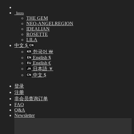
Skip
to
Intro
content
THE GEM
NEO-ANGELREGION
IDEALIAN
ROSETTE
LILA
中文 $
한국어 ￦
English $
English €
日本語 ￥
中文 $
登录
注册
非会员查询订单
FAQ
Q&A
Newsletter