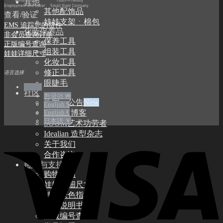
其他
其他配饰品
查看/验证
娃娃支架ㆍ棉包
EMS 追踪您的货件
化妆保养品
非会员查询订单
保养工具
正版编号查询
组装工具
娃娃详细尺寸
化妆工具
修正工具
语言选择
眼睫毛
中文 $
社区
한국어 ￦
新闻ㆍ公告
English $
Idealian 博客
English €
日本語 ￥
SOOM艺术功劳者
Idealian 造型杂志
关于我们
合作咨询
帮助与支持
购物指南
娃娃详细尺寸
娃娃肤色指南
使用说明书
正版编号查询