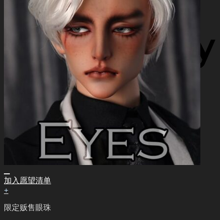
加入愿望清单
+
限定贩售眼珠