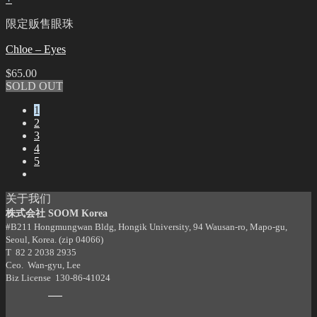
限定贩售眼珠
Chloe – Eyes
$
65.00
SOLD OUT
1
2
3
4
5
关于我们
株式会社 SOOM Korea
#B211 Hongmungwan Bldg, Hongik University, 94 Wausan-ro, Mapo-gu,
Seoul, Korea. (zip 04066)
T 82 2 2038 2935
Ceo. Wan-gyu, Lee
Biz License 130-86-41024