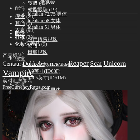
展览会
软眼
(43)
配件
树脂眼珠
(19)
Idealian 72/75 男体
假发
(26)
Idealian 68 女体
其他
(5)
Idealian 51 男体
衣服
(98)
眼珠
鞋靴
(38)
限定贩售眼珠
化妆保养品
(9)
软眼
树脂眼珠
产品标签
假发
Reaper
Scar
Unicorn
Dokkebi
Centaur
9-10英寸(ID72/75M)
Outfits in stock
Vampire
8-9英寸(ID68F)
6-6.5英寸(ID51M)
实时汇率参考
衣服
FreeCurrencyRates.com
Idealian 75 男体
Idealian 72 男体
Idealian 68 女体
Idealian 51 男体
鞋靴
Idealian 72/75 男体
Idealian 68 女体
Idealian 51 男体