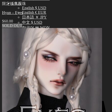
LILA
限定贩售眼珠
English $ USD
English € EUR
Hyun – Eyes
日本語 ￥ JPY
$
60.00
中文 $ USD
SOLD OUT
한국어 ￦ WON
搜
索：
0
购物车里没有产品
0
购物车
购物车里没有产品