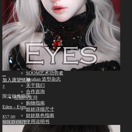
其他
其他配饰品
娃娃支架ㆍ棉包
化妆保养品
保养工具
组装工具
化妆工具
修正工具
眼睫毛
社区
新闻ㆍ公告
Idealian 博客
SOOM艺术功劳者
Idealian 造型杂志
加入愿望清单
关于我们
+
合作咨询
限定贩售眼珠
帮助与支持
购物指南
Eden – Eyes
娃娃详细尺寸
娃娃肤色指南
$
57.00
使用说明书
SOLD OUT
正版编号查询