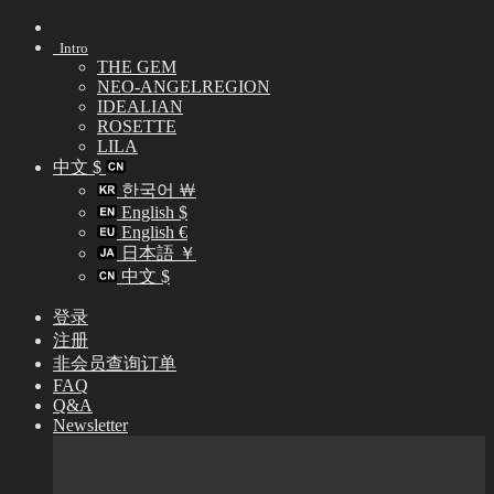
Skip
to
Intro
content
THE GEM
NEO-ANGELREGION
IDEALIAN
ROSETTE
LILA
中文 $
한국어 ￦
English $
English €
日本語 ￥
中文 $
登录
注册
非会员查询订单
FAQ
Q&A
Newsletter