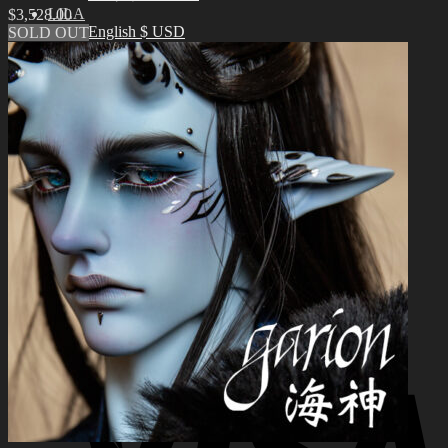
LILA
$
3,528.00
English $ USD
SOLD OUT
English € EUR
日本語 ￥ JPY
中文 $ USD
한국어 ￦ WON
Search
for:
0
No products in the cart.
0
Cart
No products in the cart.