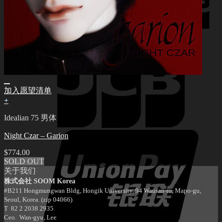
加入愿望清单
+
Idealian 75 男体
Night Czar – Garion
$
774.00
SOLD OUT
关于我们
株式会社 SOOM Korea
#B211 Hongmungwan Bldg, Hongik University, 94 Wausan-ro, Mapo-gu,
Seoul, Korea. (zip 04066)
T 82 2 2038 2935
Ceo. Wan-gyu, Lee