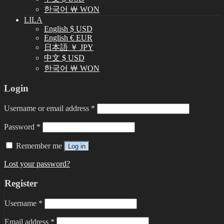
한국어 ￦ WON
LILA
English $ USD
English € EUR
日本語 ￥ JPY
中文 $ USD
한국어 ￦ WON
Login
Username or email address
*
Password
*
Remember me
Log in
Lost your password?
Register
Username
*
Email address
*