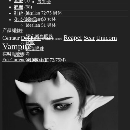
其他
(5)
展览会
衣服
(98)
配件
Idealian 72/75 男体
鞋靴
(38)
Idealian 68 女体
化妆保养品
(9)
Idealian 51 男体
产品标签
眼珠
Reaper
限定贩售眼珠
Scar
Unicorn
Dokkebi
Centaur
Outfits in stock
软眼
Vampire
树脂眼珠
实时汇率参考
假发
FreeCurrencyRates.com
9-10英寸(ID72/75M)
8-9英寸(ID68F)
6-6.5英寸(ID51M)
衣服
Idealian 75 男体
Idealian 72 男体
Idealian 68 女体
Idealian 51 男体
鞋靴
Idealian 72/75 男体
Idealian 68 女体
Idealian 51 男体