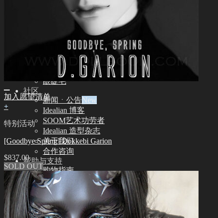
其他
其他配饰品
娃娃支架ㆍ棉包
化妆保养品
保养工具
组装工具
化妆工具
修正工具
眼睫毛
社区
加入愿望清单
新闻ㆍ公告
+
Idealian 博客
SOOM艺术功劳者
特别活动
Idealian 造型杂志
[Goodbye Spring] Dokkebi Garion
关于我们
合作咨询
$
837.00
帮助与支持
SOLD OUT
购物指南
娃娃详细尺寸
娃娃肤色指南
使用说明书
正版编号查询