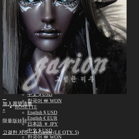
常见问题 (FAQ)
客服中心 (Q&A)
THE GEM
English $ USD
日本語 ￥ JPY
中文 $ USD
한국어 ￦ WON
NEO ANGELREGION
English $ USD
日本語 ￥ JPY
中文 $ USD
한국어 ￦ WON
IDEALIAN
English $ USD
日本語 ￥ JPY
中文 $ USD
한국어 ￦ WON
加入愿望清单
ROSETTE
+
English $ USD
English € EUR
限量版娃娃
日本語 ￥ JPY
中文 $ USD
고결한 저주 – D.Garion (LE QTY. 5)
한국어 ￦ WON