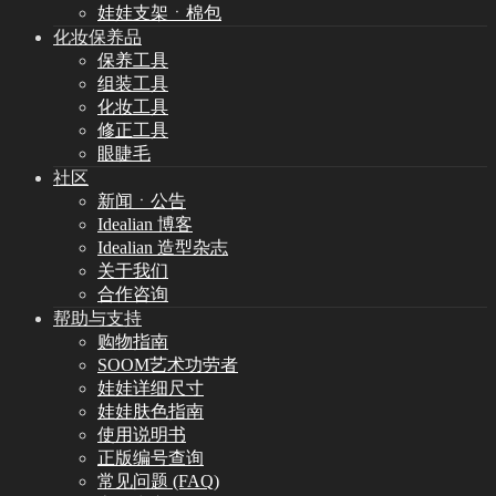
娃娃支架ㆍ棉包
化妆保养品
保养工具
组装工具
化妆工具
修正工具
眼睫毛
社区
新闻ㆍ公告
Idealian 博客
Idealian 造型杂志
关于我们
合作咨询
帮助与支持
购物指南
SOOM艺术功劳者
娃娃详细尺寸
娃娃肤色指南
使用说明书
正版编号查询
常见问题 (FAQ)