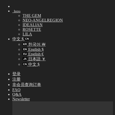
Skip
to
Intro
content
THE GEM
NEO-ANGELREGION
IDEALIAN
ROSETTE
LILA
中文 $
한국어 ￦
English $
English €
日本語 ￥
中文 $
登录
注册
非会员查询订单
FAQ
Q&A
Newsletter