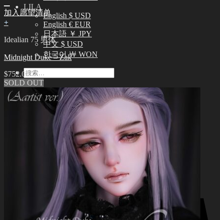
LILA
加入愿望清单
English $ USD
+
English € EUR
日本語 ￥ JPY
Idealian 75 男体
中文 $ USD
한국어 ￦ WON
Midnight Duke – Zak
搜
$
752.00
索：
SOLD OUT
0
购物车里没有产品
0
购物车
购物车里没有产品