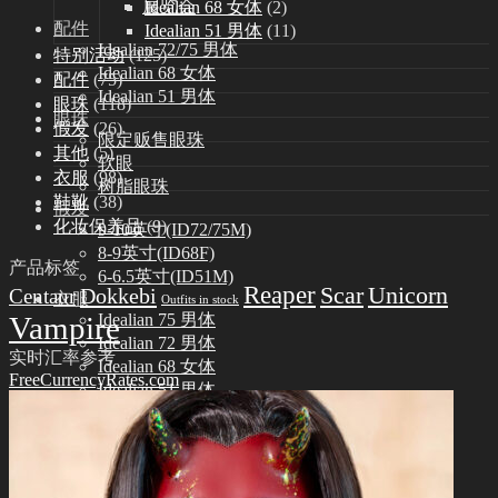
展览会
Idealian 68 女体
(2)
配件
Idealian 51 男体
(11)
Idealian 72/75 男体
特别活动
(125)
Idealian 68 女体
配件
(75)
Idealian 51 男体
眼珠
(118)
眼珠
假发
(26)
限定贩售眼珠
其他
(5)
软眼
衣服
(98)
树脂眼珠
鞋靴
(38)
假发
化妆保养品
(9)
9-10英寸(ID72/75M)
8-9英寸(ID68F)
产品标签
6-6.5英寸(ID51M)
Reaper
Scar
Unicorn
Dokkebi
Centaur
衣服
Outfits in stock
Vampire
Idealian 75 男体
Idealian 72 男体
实时汇率参考
Idealian 68 女体
FreeCurrencyRates.com
Idealian 51 男体
鞋靴
Idealian 72/75 男体
Idealian 68 女体
Idealian 51 男体