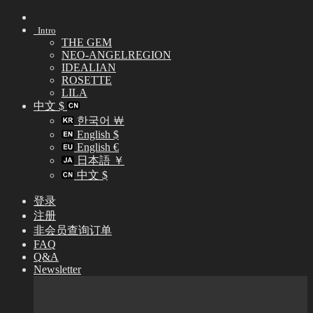
Skip
to
Intro
content
THE GEM
NEO-ANGELREGION
IDEALIAN
ROSETTE
LILA
中文 $
한국어 ￦
English $
English €
日本語 ￥
中文 $
登录
注册
非会员查询订单
FAQ
Q&A
Newsletter