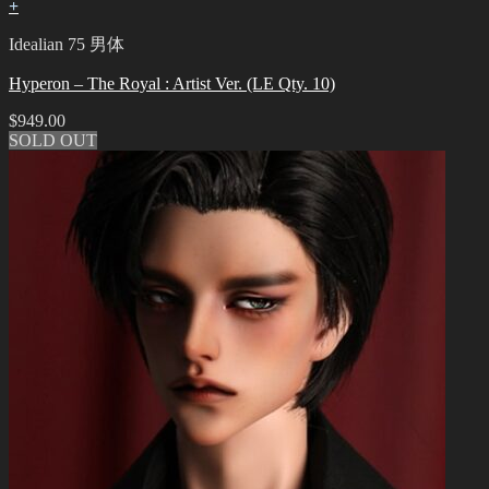
+
Idealian 75 男体
Hyperon – The Royal : Artist Ver. (LE Qty. 10)
$
949.00
SOLD OUT