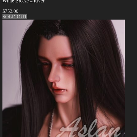
White Breeze – River
$
752.00
SOLD OUT