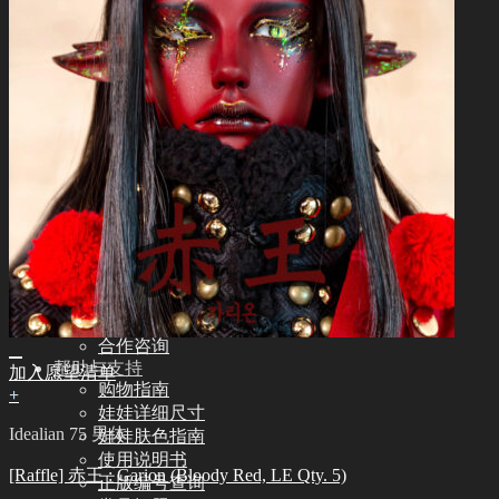
其他
其他配饰品
娃娃支架ㆍ棉包
化妆保养品
保养工具
组装工具
化妆工具
修正工具
眼睫毛
社区
新闻ㆍ公告
Idealian 博客
SOOM艺术功劳者
Idealian 造型杂志
关于我们
合作咨询
帮助与支持
加入愿望清单
购物指南
+
娃娃详细尺寸
Idealian 75 男体
娃娃肤色指南
使用说明书
[Raffle] 赤王 : Garion (Bloody Red, LE Qty. 5)
正版编号查询