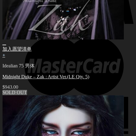
加入愿望清单
+
Idealian 75 男体
Midnight Duke – Zak : Artist Ver.(LE Qty. 5)
$
943.00
SOLD OUT