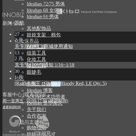
Idealian 72/75 男体
Idealian 68 女体
Idealian 51 男体
其他
新闻/公告
其他配饰品
27
娃娃支架ㆍ棉包
2 月
化妆保养品
关于现有网上商城使用通知
保养工具
13
组装工具
2 月
化妆工具
关于节日休假通知 1/16~1/18
修正工具
30
眼睫毛
1 月
社区
[Raffle] 赤王 : Garion (Bloody Red, LE Qty. 5)
新闻ㆍ公告
Idealian 博客
客服中心 [联系我们]
SOOM艺术功劳者
周一至周五, 10:00-17:00 (韩国时间)
Idealian 造型杂志
查看韩国时间
关于我们
合作咨询
帮助与支持
购物指南
娃娃详细尺寸