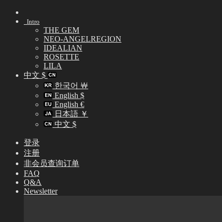
Skip
to
Intro
content
THE GEM
NEO-ANGELREGION
IDEALIAN
ROSETTE
LILA
中文 $
한국어 ￦
English $
English €
日本語 ￥
中文 $
登录
注册
非会员查询订单
FAQ
Q&A
Newsletter