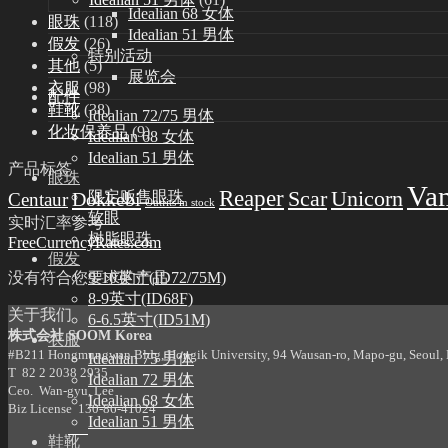
Idealian 68 女体
眼珠
(118)
Idealian 51 男体
假发
(26)
特别活动
其他
(5)
展览会
衣服
(98)
配件
鞋靴
(38)
Idealian 72/75 男体
化妆保养品
(9)
Idealian 68 女体
Idealian 51 男体
产品标签
眼珠
Va
Reaper
Scar
Unicorn
Dokkebi
限定贩售眼珠
Centaur
Outfits in stock
软眼
实时汇率参考
树脂眼珠
FreeCurrencyRates.com
假发
没有符合您要求的产品
9-10英寸(ID72/75M)
8-9英寸(ID68F)
关于我们
6-6.5英寸(ID51M)
株式会社 SOOM Korea
衣服
#B211 Hongmungwan Bldg, Hongik University, 94 Wausan-ro, Mapo-gu, Seoul, K
Idealian 75 男体
T 82 2 2038 2935
Idealian 72 男体
Ceo. Wan-gyu, Lee
Idealian 68 女体
Biz License 130-86-41024
Idealian 51 男体
鞋靴