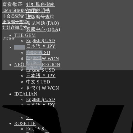
娃娃肤色指南
查看/验证
使用说明书
EMS 追踪您的货件
非会员查询订单
正版编号查询
正版编号查询
常见问题 (FAQ)
娃娃详细尺寸
客服中心 (Q&A)
THE GEM
语言选择
English $ USD
日本語 ￥ JPY
中文 $
中文 $ USD
한국어 ￦
English $
한국어 ￦ WON
English €
NEO ANGELREGION
日本語 ￥
English $ USD
日本語 ￥ JPY
中文 $ USD
한국어 ￦ WON
IDEALIAN
English $ USD
日本語 ￥ JPY
中文 $ USD
한국어 ￦ WON
ROSETTE
English $ USD