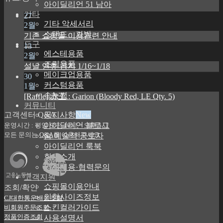
아이딜리언 51 남아
기타
27
기타 악세서리
2월
스탠드ㆍ가방
기존 쇼핑몰 이용관련 안내
도구
13
에스테용품
2월
조립용품
설날 연휴 공지 1/16~1/18
메이크업용품
30
커스텀용품
1월
속눈썹
[Raffle] 赤王 : Garion (Bloody Red, LE Qty. 5)
커뮤니티
고객센터 Q&A
공지사항
아이딜리언 블로그
운영시간 : 평일 오전 10시 ~ 오후 5시
모든 문의는
Q&A
를 이용해주세요
숨 예술적 공로자
아이딜리언 룩북
회사소개
인재채용·협력문의
고객지원
쇼핑몰이용안내
조회/확인
인형사이즈정보
CJ대한통운배송조회
스킨컬러가이드
비회원주문조회
정품인증조회
사용설명서