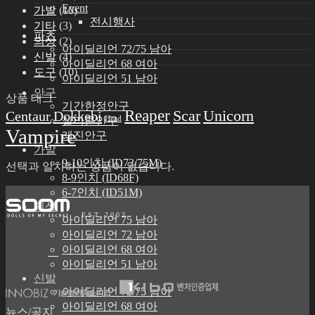
Event
가발
(10)
전시행사
기타
(3)
파츠
의상
(2)
아이딜리언 72/75 남아
신발
(4)
아이딜리언 68 여아
도구
(10)
아이딜리언 51 남아
안구
상품 태그
기간한정안구
Reaper
Scar
Unicorn
Centaur
Dokkebi
Head
실리콘안구
Vampire
레진안구
가발
9-10인치 (ID72/75M)
선택과 일치하는 상품이 없습니다.
8-9인치 (ID68F)
6-7인치 (ID51M)
의상
E S T . 2 0 0 2
아이딜리언 75 남아
아이딜리언 72 남아
아이딜리언 68 여아
아이딜리언 51 남아
신발
아이딜리언 72/75 남아
아이딜리언 68 여아
뉴스/공지