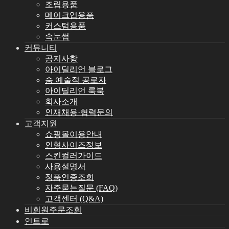
조립용품
메이크업용품
커스텀용품
속눈썹
커뮤니티
공지사항
아이딜리언 블로그
숨 예술적 공로자
아이딜리언 룩북
회사소개
인재채용·협력문의
고객지원
쇼핑몰이용안내
인형사이즈정보
스킨컬러가이드
사용설명서
정품인증조회
자주묻는질문 (FAQ)
고객센터 (Q&A)
비회원주문조회
인트로