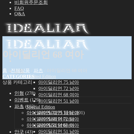
비회원주문조회
FAQ
Q&A
아이딜리언 68 여아
홈
/
전체상품
/
파츠
/
아이딜리언 68 여아
인형
CATEGORIES
Limited Edition
상품 카테고리
아이딜리언 75 남아
아이딜리언 72 남아
인형
(278)
아이딜리언 68 여아
이벤트
(129)
아이딜리언 51 남아
파츠
(102)
Special Edition
아이딜리언 72/75 남아
(101)
아이딜리언 75 남아
아이딜리언 68 여아
(0)
아이딜리언 72 남아
아이딜리언 51 남아
(0)
아이딜리언 68 여아
아이딜리언 51 남아
안구
(43)