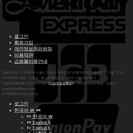
로그인
회원가입
개인정보처리방침
이용약관
쇼핑몰이용안내
㈜숨코리아 | 우04066 서울시 마포구 와우산로 94 홍익대학교 홍문관 B211호 T. 02
2038 2935 대표: 이완규 통신판매업신고: 2019-서울마포-2471
사업자등록번호: 130-86-41024
[사업자정보확인]
개인정보관리책임: 성남식
support@dollsoom.com
© SOOM Corporation
로그인
한국어 ￦
한국어 ￦
English $
English €