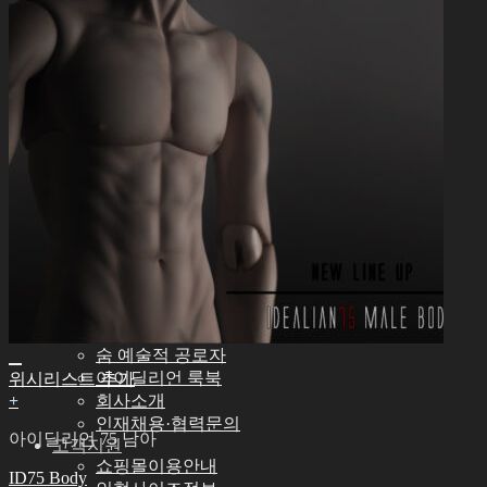
신발
아이딜리언 72/75 남아
아이딜리언 68 여아
아이딜리언 51 남아
기타
기타 악세서리
스탠드ㆍ가방
도구
에스테용품
조립용품
메이크업용품
커스텀용품
속눈썹
커뮤니티
공지사항
아이딜리언 블로그
숨 예술적 공로자
아이딜리언 룩북
위시리스트 추가
+
회사소개
인재채용·협력문의
아이딜리언 75 남아
고객지원
쇼핑몰이용안내
ID75 Body