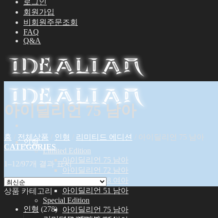
로그인
회원가입
비회원주문조회
FAQ
Q&A
아이딜리언 75 남아
홈
/
전체상품
/
인형
/
리미티드 에디션
/
아이딜리언 75 남아
인형
CATEGORIES
Limited Edition
아이딜리언 75 남아
1–12/97개 결과 표시
아이딜리언 72 남아
아이딜리언 68 여아
아이딜리언 51 남아
상품 카테고리
Special Edition
인형
(278)
아이딜리언 75 남아