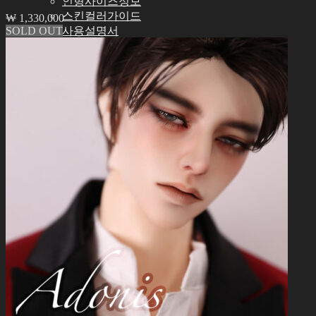
인형사이즈정보
스킨컬러가이드
₩
1,330,000
SOLD OUT
사용설명서
정품인증조회
자주묻는질문 (FAQ)
고객센터 (Q&A)
THE GEM
English $ USD
English € EUR
日本語 ￥ JPY
中文 $ USD
한국어 ￦ KRW
NEO ANGELREGION
English $ USD
English € EUR
日本語 ￥ JPY
中文 $ USD
한국어 ￦ KRW
IDEALIAN
English $ USD
English € EUR
日本語 ￥ JPY
中文 $ USD