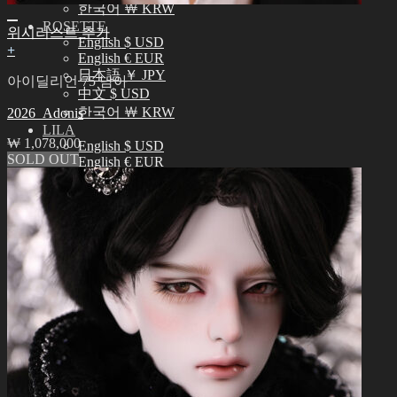
한국어 ￦ KRW
ROSETTE
위시리스트 추가
English $ USD
+
English € EUR
日本語 ￥ JPY
아이딜리언 75 남아
中文 $ USD
한국어 ￦ KRW
2026_Adonis
LILA
₩
1,078,000
English $ USD
SOLD OUT
English € EUR
日本語 ￥ JPY
中文 $ USD
한국어 ￦ KRW
검
색:
0
장바구니에 상품이 없습니다.
0
장바구니