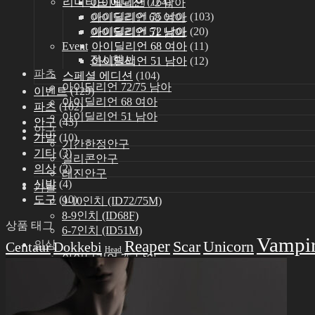
리미티드 에디션
(164)
아이딜리언 72 남아
아이딜리언 75 남아
(103)
아이딜리언 68 여아
아이딜리언 72 남아
(20)
아이딜리언 51 남아
아이딜리언 68 여아
(11)
Event
전시행사
아이딜리언 51 남아
(12)
파츠
스페셜 에디션
(104)
아이딜리언 72/75 남아
이벤트
(129)
아이딜리언 68 여아
파츠
(102)
아이딜리언 51 남아
안구
(43)
안구
가발
(10)
기간한정안구
기타
(3)
실리콘안구
의상
(2)
레진안구
신발
(4)
가발
도구
(10)
9-10인치 (ID72/75M)
8-9인치 (ID68F)
상품 태그
6-7인치 (ID51M)
Vampi
Reaper
Scar
Unicorn
의상
Centaur
Dokkebi
Head
아이딜리언 75 남아
아이딜리언 72 남아
아이딜리언 68 여아
아이딜리언 51 남아