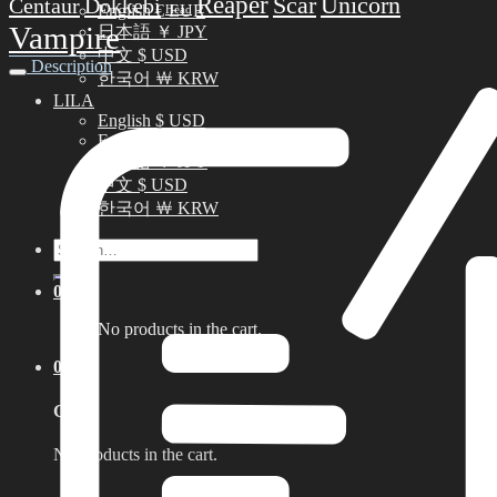
Reaper
Scar
Unicorn
Centaur
Dokkebi
English € EUR
Head
Vampire
日本語 ￥ JPY
中文 $ USD
Description
한국어 ￦ KRW
LILA
English $ USD
English € EUR
日本語 ￥ JPY
中文 $ USD
한국어 ￦ KRW
Search
for:
0
No products in the cart.
0
Cart
No products in the cart.