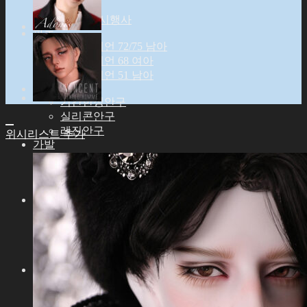
Event
전시행사
파츠
아이딜리언 72/75 남아
아이딜리언 68 여아
아이딜리언 51 남아
안구
기간한정안구
실리콘안구
레진안구
위시리스트 추가
가발
9-10인치 (ID72/75M)
8-9인치 (ID68F)
6-7인치 (ID51M)
의상
아이딜리언 75 남아
아이딜리언 72 남아
아이딜리언 68 여아
아이딜리언 51 남아
신발
아이딜리언 72/75 남아
아이딜리언 68 여아