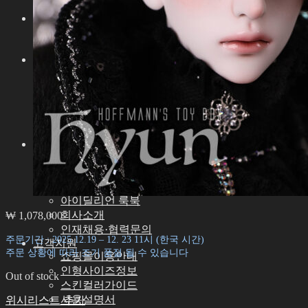
아이딜리언 51 남아
기타
기타 악세서리
스탠드ㆍ가방
도구
에스테용품
조립용품
메이크업용품
커스텀용품
속눈썹
커뮤니티
공지사항
아이딜리언 블로그
숨 예술적 공로자
아이딜리언 룩북
회사소개
₩
1,078,000
인재채용·협력문의
주문기간 : 2025.12.19 – 12. 23 11시 (한국 시간)
고객지원
주문 상황에 따라 조기 품절 될 수 있습니다
쇼핑몰이용안내
인형사이즈정보
Out of stock
스킨컬러가이드
사용설명서
위시리스트 추가