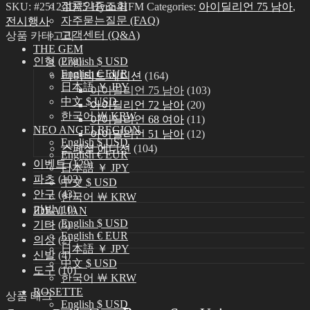
정품인증조회
SKU:
#2512-ID75-Hyun-HFM
Categories:
아이딜리언 75 남아
,
자주묻는질문 (FAQ)
전시행사
고객센터 (Q&A)
상품 카테고리
THE GEM
인형
(278)
English $ USD
English € EUR
리미티드 에디션
(164)
日本語 ￥ JPY
아이딜리언 75 남아
(103)
中文 $ USD
아이딜리언 72 남아
(20)
한국어 ￦ KRW
아이딜리언 68 여아
(11)
NEO ANGELREGION
아이딜리언 51 남아
(12)
English $ USD
스페셜 에디션
(104)
English € EUR
이벤트
(129)
日本語 ￥ JPY
파츠
(102)
中文 $ USD
안구
(43)
한국어 ￦ KRW
가발
(10)
IDEALIAN
English $ USD
기타
(3)
English € EUR
의상
(2)
日本語 ￥ JPY
신발
(4)
中文 $ USD
도구
(10)
한국어 ￦ KRW
ROSETTE
상품 태그
English $ USD