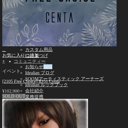
Idealian 51 男性
その他
その他のアクセサリー
スタンド ㆍバッグ
ツール
エステ用品
組立てツール
メイク用品
カスタム用品
お気に入りに追加
つけまつげ
+
コミュニティー
お知らせ
イベント
Idealian ブログ
SOOMアーティスティック アーナーズ
[2105 Free Choice] ID51 Centa
Idealian ルックブック
会社紹介
¥
102,900
SOLD OUT
業務提携
サポート
ご利用案内
ドールサイズ一覧
スキンカラーガイド
オーナーズガイド