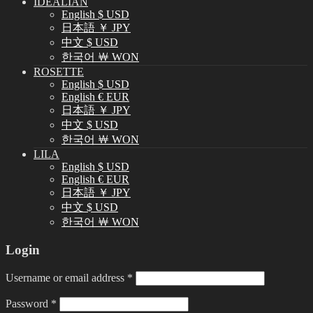
IDEALIAN
English $ USD
日本語 ￥ JPY
中文 $ USD
한국어 ￦ WON
ROSETTE
English $ USD
English € EUR
日本語 ￥ JPY
中文 $ USD
한국어 ￦ WON
LILA
English $ USD
English € EUR
日本語 ￥ JPY
中文 $ USD
한국어 ￦ WON
Login
Username or email address
*
Password
*