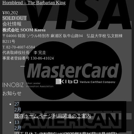
Hornblend – The Barbarian King
¥
80,202
SOLD OUT
会社情報
株式会社 SOOM Korea
〒04066 韓国 ソウル特別市 麻浦区 臥牛山路94 弘益大学校 弘文館棟
B211号
T. 82-70-4607-6584
代表取締役社長 李 完圭
事業者登録番号 130-86-41024
お知らせ
27
2月
既存ホームページ利用関連のご案内
13
2月