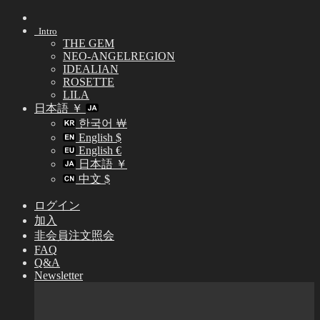
Skip
to
Intro
content
THE GEM
NEO-ANGELREGION
IDEALIAN
ROSETTE
LILA
日本語 ￥
한국어 ￦
English $
English €
日本語 ￥
中文 $
ログイン
加入
非会員注文照会
FAQ
Q&A
Newsletter