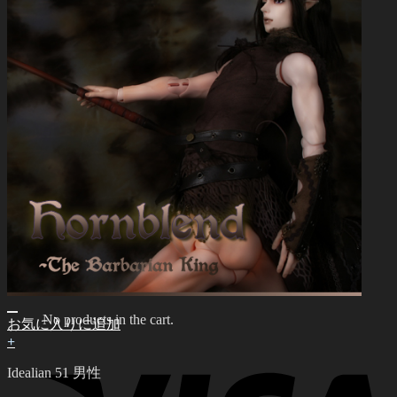
中文 $ USD
한국어 ￦ WON
LILA
English $ USD
English € EUR
日本語 ￥ JPY
中文 $ USD
한국어 ￦ WON
Search
for:
0
No products in the cart.
0
Cart
No products in the cart.
お気に入りに追加
+
Idealian 51 男性