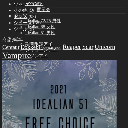
イベント
ウィッグ
(26)
展示会
その他
(5)
パーツ
ドレス
(98)
Idealian 72/75 男性
シューズ
(38)
Idealian 68 女性
ツール
(9)
Idealian 51 男性
アイ
商品タグ
期間限定アイ
Reaper
Scar
Unicorn
Dokkebi
Centaur
Outfits in stock
シリコーンアイ
Vampire
レジンアイ
ウィッグ
9-10インチ (ID72/75M)
8-9インチ (ID68F)
6-7インチ (ID51M)
ドレス
Idealian 75 男性
Idealian 72 男性
Idealian 68 女性
Idealian 51 男性
シューズ
Idealian 72/75 男性
Idealian 68 女性