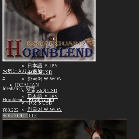
正規商品照会
よくある質問 (FAQ)
カスタマーセンター (Q&A)
THE GEM
English $ USD
日本語 ￥ JPY
中文 $ USD
한국어 ￦ WON
NEO ANGELREGION
English $ USD
日本語 ￥ JPY
お気に入りに追加
中文 $ USD
+
한국어 ￦ WON
IDEALIAN
Idealian 51 男性
English $ USD
日本語 ￥ JPY
Hornblend – Royal Guard
中文 $ USD
한국어 ￦ WON
¥
88,222
SOLD OUT
ROSETTE
English $ USD
English € EUR
日本語 ￥ JPY