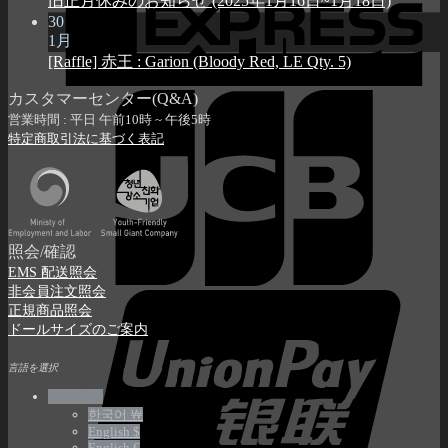
旧正月休みのお知らせ (2025年1月16日~1月18日)
30
1月
[Raffle] 赤王 : Garion (Bloody Red, LE Qty. 5)
カスタマーセンター(Q&A)
営業時間 : 平日 午前10時 ~ 午後5時
特定商取引法に基づく表記
照会/確認
EMS 配送照会
非会員注文照会
正規商品照会
ドールサイズのご案内
言語を選択
日本語 ￥
한국어 ￦
English $
English €