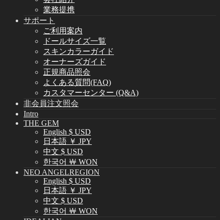
業務提携
サポート
ご利用案内
ドールサイズ一覧
スキンカラーガイド
オーナーズガイド
正規商品照会
よくある質問(FAQ)
カスタマーセンター (Q&A)
非会員注文照会
Intro
THE GEM
English $ USD
日本語 ￥ JPY
中文 $ USD
한국어 ￦ WON
NEO ANGELREGION
English $ USD
日本語 ￥ JPY
中文 $ USD
한국어 ￦ WON