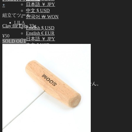
日本語 ￥ JPY
+
中文 $ USD
組立てツール
한국어 ￦ WON
LILA
Clay for Eyes 33g
English $ USD
English € EUR
¥
50
日本語 ￥ JPY
SOLD OUT
中文 $ USD
한국어 ￦ WON
検
索
0
対
象:
お買い物カゴに商品がありません。
0
お買い物カゴ
お買い物カゴに商品がありません。