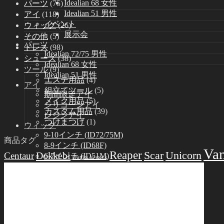
Idealian 68 女性
パーツ
(75)
Idealian 51 男性
アイ
(118)
イベント
ウィッグ
(26)
展示会
その他
(5)
パーツ
ドレス
(98)
Idealian 72/75 男性
シューズ
(38)
Idealian 68 女性
ツール
(9)
Idealian 51 男性
エステ用品
(4)
アイ
組立てツール
(5)
期間限定アイ
メイク用品
(5)
シリコーンアイ
カスタム用品
(39)
レジンアイ
つけまつげ
(1)
ウィッグ
9-10インチ (ID72/75M)
商品タグ
8-9インチ (ID68F)
Va
Reaper
Scar
Unicorn
Dokkebi
Centaur
6-7インチ (ID51M)
Outfits in stock
ドレス
Idealian 75 男性
Idealian 72 男性
Idealian 68 女性
Idealian 51 男性
シューズ