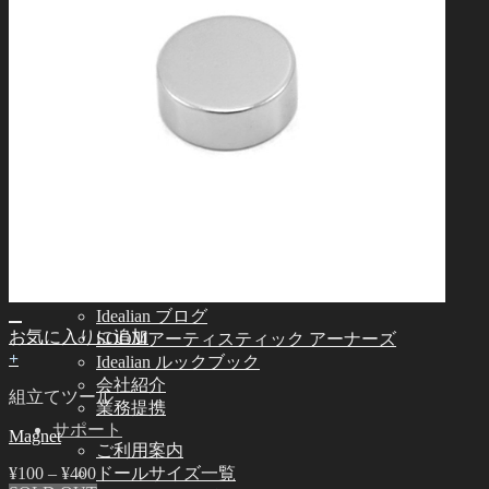
Idealian 72/75 男性
Idealian 68 女性
Idealian 51 男性
その他
その他のアクセサリー
スタンド ㆍバッグ
ツール
エステ用品
組立てツール
メイク用品
カスタム用品
つけまつげ
コミュニティー
お知らせ
Idealian ブログ
お気に入りに追加
SOOMアーティスティック アーナーズ
+
Idealian ルックブック
会社紹介
組立てツール
業務提携
サポート
Magnet
ご利用案内
¥
100
–
¥
400
ドールサイズ一覧