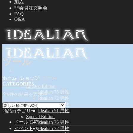
加入
非会員注文照会
FAQ
Q&A
ツール
ホーム
/
ショップ
/
ツール
ドール
CATEGORIES
Limited Edition
Idealian 75 男性
全9件の結果を表示中
Idealian 72 男性
Idealian 68 女性
Idealian 51 男性
商品カテゴリー
Special Edition
ドール
(257)
Idealian 75 男性
イベント
(90)
Idealian 72 男性