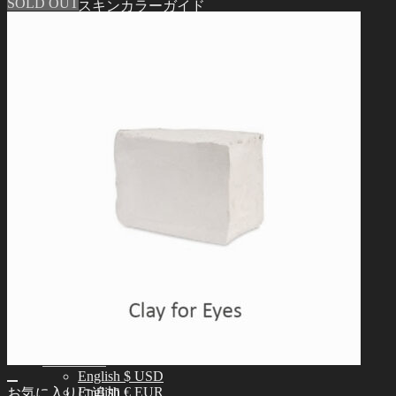
SOLD OUT
スキンカラーガイド
オーナーズガイド
正規商品照会
よくある質問 (FAQ)
カスタマーセンター (Q&A)
THE GEM
English $ USD
日本語 ￥ JPY
中文 $ USD
한국어 ￦ WON
NEO ANGELREGION
English $ USD
日本語 ￥ JPY
中文 $ USD
한국어 ￦ WON
IDEALIAN
English $ USD
日本語 ￥ JPY
中文 $ USD
한국어 ￦ WON
ROSETTE
English $ USD
English € EUR
お気に入りに追加