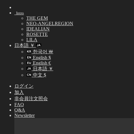
Skip
to
Intro
content
THE GEM
NEO-ANGELREGION
IDEALIAN
ROSETTE
LILA
日本語 ￥
한국어 ￦
English $
English €
日本語 ￥
中文 $
ログイン
加入
非会員注文照会
FAQ
Q&A
Newsletter