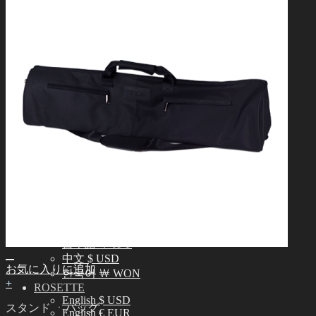
スキンカラーガイド
オーナーズガイド
正規商品照会
よくある質問 (FAQ)
カスタマーセンター (Q&A)
THE GEM
English $ USD
日本語 ￥ JPY
中文 $ USD
한국어 ￦ WON
NEO ANGELREGION
English $ USD
日本語 ￥ JPY
中文 $ USD
한국어 ￦ WON
IDEALIAN
English $ USD
日本語 ￥ JPY
中文 $ USD
お気に入りに追加
한국어 ￦ WON
+
ROSETTE
English $ USD
スタンド ㆍバッグ
English € EUR