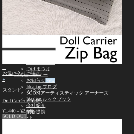
Idealian 72/75 男性
Idealian 68 女性
Idealian 51 男性
その他
その他のアクセサリー
スタンド ㆍバッグ
ツール
エステ用品
組立てツール
メイク用品
カスタム用品
つけまつげ
お気に入りに追加
コミュニティー
+
お知らせ
Idealian ブログ
スタンド ㆍバッグ
SOOMアーティスティック アーナーズ
Idealian ルックブック
Doll Carrier Zip Bag
会社紹介
¥
1,440
–
¥
2,440
業務提携
SOLD OUT
サポート
ご利用案内
ドールサイズ一覧