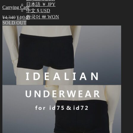
日本語 ￥ JPY
Carrying Case
中文 $ USD
한국어 ￦ WON
¥
4,340
¥
4,040
SOLD OUT
LILA
English $ USD
English € EUR
日本語 ￥ JPY
中文 $ USD
한국어 ￦ WON
検
索
0
対
象:
お買い物カゴに商品がありません。
0
お買い物カゴ
お買い物カゴに商品がありません。