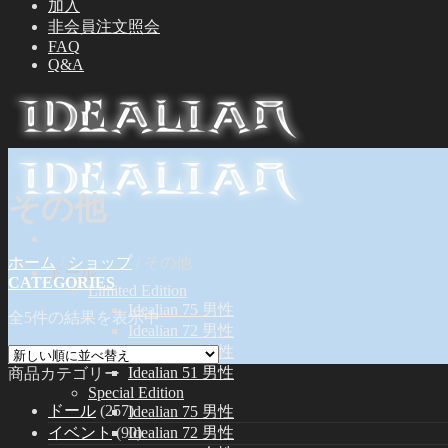
加入
非会員注文照会
FAQ
Q&A
その他
ホーム
/
ショップ
/
その他
ドール
CATEGORIES
Limited Edition
Idealian 75 男性
全5件の結果を表示中
Idealian 72 男性
Idealian 68 女性
Idealian 51 男性
商品カテゴリー
Special Edition
ドール
(257)
Idealian 75 男性
イベント
(90)
Idealian 72 男性