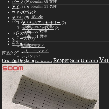
Idealian 68 女性
パーツ
(75)
Idealian 51 男性
アイ
(118)
イベント
ウィッグ
(26)
展示会
その他
(5)
パーツ
その他のアクセサリー
(2)
Idealian 72/75 男性
スタンド ㆍバッグ
(2)
Idealian 68 女性
ドレス
(98)
Idealian 51 男性
シューズ
(38)
アイ
ツール
(9)
期間限定アイ
シリコーンアイ
商品タグ
レジンアイ
Va
Reaper
Scar
Unicorn
Dokkebi
Centaur
ウィッグ
Outfits in stock
9-10インチ (ID72/75M)
8-9インチ (ID68F)
6-7インチ (ID51M)
ドレス
Idealian 75 男性
Idealian 72 男性
Idealian 68 女性
Idealian 51 男性
シューズ