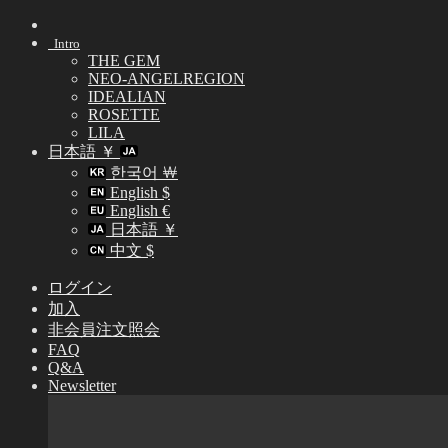
Skip
to
Intro
content
THE GEM
NEO-ANGELREGION
IDEALIAN
ROSETTE
LILA
日本語 ￥
한국어 ￦
English $
English €
日本語 ￥
中文 $
ログイン
加入
非会員注文照会
FAQ
Q&A
Newsletter