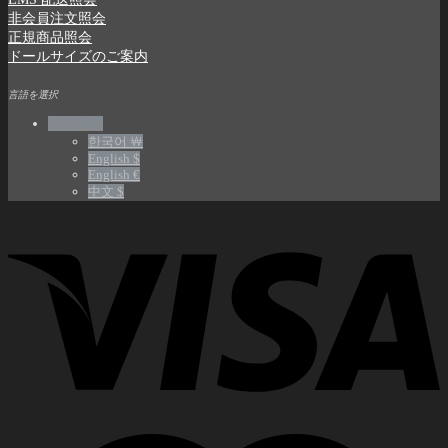
非会員注文照会
正規商品照会
ドールサイズのご案内
言語を選択
日本語 ￥
한국어 ￦
English $
English €
中文 $