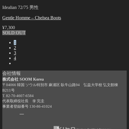
Idealian 72/75 男性
Gentle Homme – Chelsea Boots
¥
7,300
SOLD OUT
1
2
3
4
会社情報
株式会社 SOOM Korea
〒04066 韓国 ソウル特別市 麻浦区 臥牛山路94 弘益大学校 弘文館棟
B211号
T. 82-70-4607-6584
代表取締役社長 李 完圭
事業者登録番号 130-86-41024