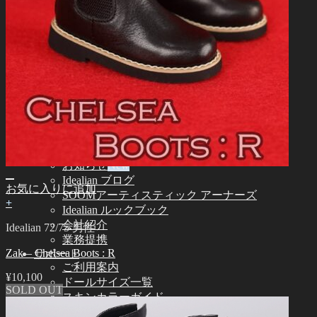
Idealian 51 男性
その他
その他のアクセサリー
スタンド ㆍバッグ
ツール
エステ用品
組立てツール
メイク用品
カスタム用品
つけまつげ
コミュニティー
お知らせ
Idealian ブログ
お気に入りに追加
SOOMアーティスティック アーナーズ
+
Idealian ルックブック
会社紹介
Idealian 72/75 男性
業務提携
Zak – Chelsea Boots : R
サポート
ご利用案内
¥
10,100
ドールサイズ一覧
SOLD OUT
スキンカラーガイド
オーナーズガイド