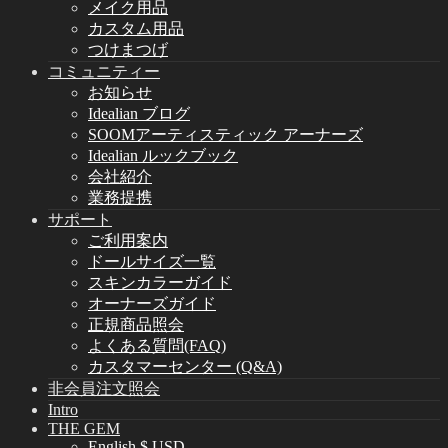
メイク用品
カスタム用品
つけまつげ
コミュニティー
お知らせ
Idealian ブログ
SOOMアーティスティック アーナーズ
Idealian ルックブック
会社紹介
業務提携
サポート
ご利用案内
ドールサイズ一覧
スキンカラーガイド
オーナーズガイド
正規商品照会
よくある質問(FAQ)
カスタマーセンター (Q&A)
非会員注文照会
Intro
THE GEM
English $ USD