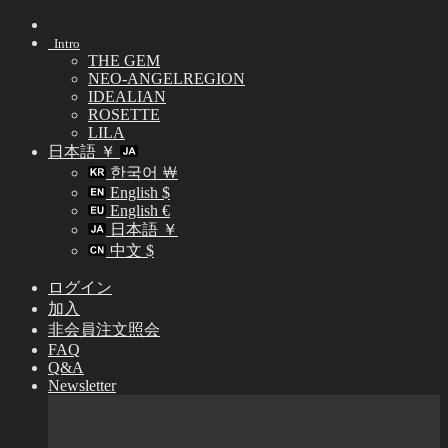
Skip
to
Intro
content
THE GEM
NEO-ANGELREGION
IDEALIAN
ROSETTE
LILA
日本語 ￥
한국어 ￦
English $
English €
日本語 ￥
中文 $
ログイン
加入
非会員注文照会
FAQ
Q&A
Newsletter