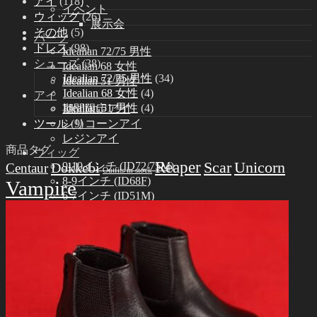
アイ
(118)
イベント
ウィッグ
(26)
展示会
その他
(5)
パーツ
ドレス
(98)
Idealian 72/75 男性
シューズ
(38)
Idealian 68 女性
Idealian 72/75 男性
(34)
Idealian 51 男性
Idealian 68 女性
(4)
アイ
Idealian 51 男性
(4)
期間限定アイ
ツール
(9)
シリコーンアイ
レジンアイ
商品タグ
ウィッグ
Reaper
Scar
Unicorn
Dokkebi
9-10インチ (ID72/75M)
Centaur
Outfits in stock
8-9インチ (ID68F)
Vampire
6-7インチ (ID51M)
ドレス
Idealian 75 男性
Idealian 72 男性
Idealian 68 女性
Idealian 51 男性
シューズ
Idealian 72/75 男性
Idealian 68 女性