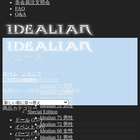
非会員注文照会
FAQ
Q&A
シューズ
ホーム
/
ショップ
/
シューズ
ドール
CATEGORIES
Limited Edition
Idealian 75 男性
結果の1～12件目 (38件中) を表示中
Idealian 72 男性
Idealian 68 女性
Idealian 51 男性
商品カテゴリー
Special Edition
Idealian 75 男性
ドール
(257)
Idealian 72 男性
イベント
(90)
Idealian 68 女性
パーツ
(75)
Idealian 51 男性