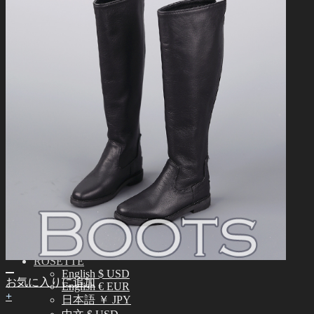
正規商品照会
よくある質問 (FAQ)
カスタマーセンター (Q&A)
THE GEM
English $ USD
日本語 ￥ JPY
中文 $ USD
한국어 ￦ WON
NEO ANGELREGION
English $ USD
日本語 ￥ JPY
中文 $ USD
한국어 ￦ WON
IDEALIAN
English $ USD
日本語 ￥ JPY
中文 $ USD
한국어 ￦ WON
ROSETTE
English $ USD
お気に入りに追加
English € EUR
+
日本語 ￥ JPY