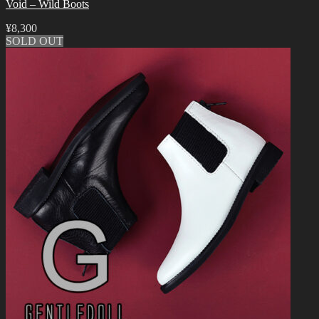
Void – Wild Boots
¥
8,300
SOLD OUT