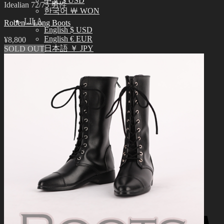
中文 $ USD
Idealian 72/75 男性
한국어 ￦ WON
LILA
Roben – Long Boots
English $ USD
English € EUR
¥
8,800
日本語 ￥ JPY
SOLD OUT
中文 $ USD
한국어 ￦ WON
検
索
0
対
象:
お買い物カゴに商品がありません。
0
お買い物カゴ
お買い物カゴに商品がありません。