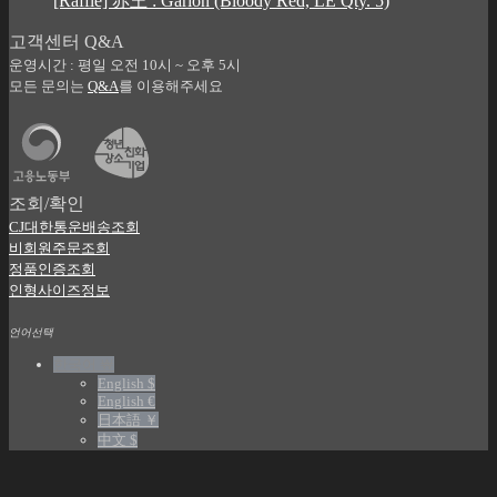
[Raffle] 赤王 : Garion (Bloody Red, LE Qty. 5)
고객센터 Q&A
운영시간 : 평일 오전 10시 ~ 오후 5시
모든 문의는
Q&A
를 이용해주세요
조회/확인
CJ대한통운배송조회
비회원주문조회
정품인증조회
인형사이즈정보
언어선택
한국어 ￦
English $
English €
日本語 ￥
中文 $