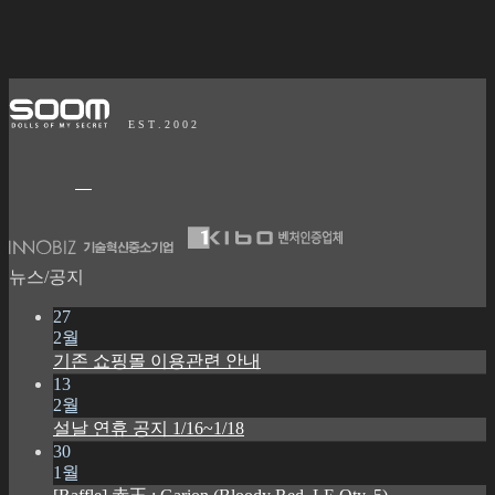
E S T . 2 0 0 2
뉴스/공지
27
2월
기존 쇼핑몰 이용관련 안내
13
2월
설날 연휴 공지 1/16~1/18
30
1월