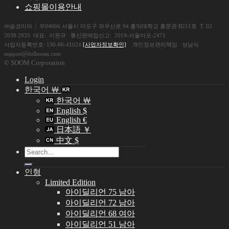
쇼핑몰이용안내
㈜숨코리아 | 우04066 서울시 마포구 와우산로 94 홍익대학교 홍문관 B211호 T. 02
2038 2935 대표: 이완규 통신판매업신고: 2019-서울마포-2471
사업자등록번호: 130-86-41024
[사업자정보확인]
개인정보관리책임: 성남식
support@dollsoom.com
© SOOM Corporation
Login
한국어 ￦
한국어 ￦
English $
English €
日本語 ￥
中文 $
Search
for:
인형
Limited Edition
아이딜리언 75 남아
아이딜리언 72 남아
아이딜리언 68 여아
아이딜리언 51 남아