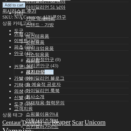
아이딜리언 68 여아
Add to cart
아이딜리언 51 남아
위시리스트 추가
기타
SKU:
N/A
Category:
실리콘안구
기타 악세서리
상품 카테고리
스탠드ㆍ가방
도구
인형
(278)
에스테용품
이벤트
(129)
조립용품
파츠
(102)
메이크업용품
안구
(43)
커스텀용품
기간한정안구
(0)
속눈썹
실리콘안구
(43)
커뮤니티
레진안구
(0)
공지사항
가발
(10)
아이딜리언 블로그
숨 예술적 공로자
기타
(3)
아이딜리언 룩북
의상
(2)
회사소개
신발
(4)
인재채용·협력문의
도구
(10)
고객지원
쇼핑몰이용안내
상품 태그
인형사이즈정보
Reaper
Scar
Unicorn
Centaur
Dokkebi
Head
스킨컬러가이드
Vampire