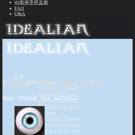
비회원주문조회
FAQ
Q&A
인형
Eclipse – Sky Blue (E01)
Limited Edition
아이딜리언 75 남아
아이딜리언 72 남아
Home
/
전체상품
/
안구
/
실리콘안구
아이딜리언 68 여아
아이딜리언 51 남아
Special Edition
아이딜리언 75 남아
아이딜리언 72 남아
아이딜리언 68 여아