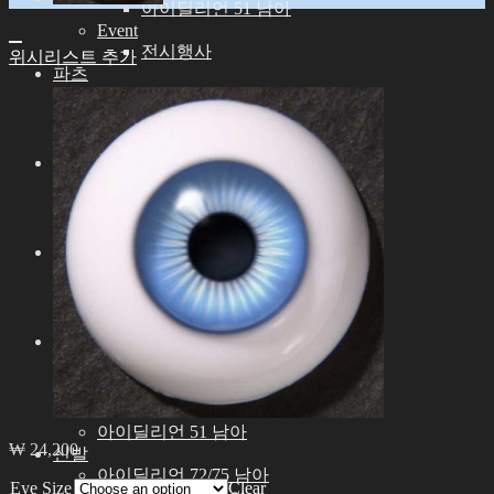
아이딜리언 51 남아
Event
전시행사
위시리스트 추가
파츠
아이딜리언 72/75 남아
아이딜리언 68 여아
아이딜리언 51 남아
안구
기간한정안구
실리콘안구
레진안구
가발
9-10인치 (ID72/75M)
8-9인치 (ID68F)
6-7인치 (ID51M)
의상
아이딜리언 75 남아
아이딜리언 72 남아
아이딜리언 68 여아
아이딜리언 51 남아
₩
24,200
신발
아이딜리언 72/75 남아
Eye Size
Clear