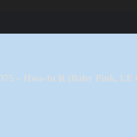
ID75 – Hwa-In R (Baby Pink, LE 