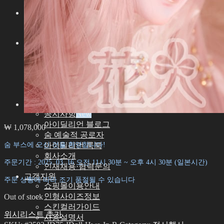
아이딜리언 51 남아
기타
기타 악세서리
스탠드ㆍ가방
도구
에스테용품
조립용품
메이크업용품
커스텀용품
속눈썹
커뮤니티
공지사항
아이딜리언 블로그
₩
1,078,000
숨 예술적 공로자
숨 부스에 오신 것을 환영합니다!
아이딜리언 룩북
회사소개
주문기간 : 2025. 03. 16 오전 11시 30분 ~ 오후 4시 30분 (일본시간)
인재채용·협력문의
고객지원
주문 상황에 따라 조기 품절될 수 있습니다
쇼핑몰이용안내
인형사이즈정보
Out of stock
스킨컬러가이드
위시리스트 추가
사용설명서