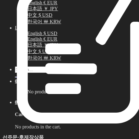
English € EUR
日本語 ￥ JPY
中文 $ USD
한국어 ￦ KRW
LILA
English $ USD
English € EUR
日本語 ￥ JPY
中文 $ USD
한국어 ￦ KRW
Search
for:
0
No products in the cart.
0
Cart
No products in the cart.
선주문·후제작상품