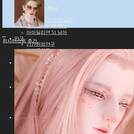
Event
전시행사
파츠
아이딜리언 72/75 남아
아이딜리언 68 여아
아이딜리언 51 남아
안구
위시리스트 추가
기간한정안구
실리콘안구
레진안구
가발
9-10인치 (ID72/75M)
8-9인치 (ID68F)
6-7인치 (ID51M)
의상
아이딜리언 75 남아
아이딜리언 72 남아
아이딜리언 68 여아
아이딜리언 51 남아
신발
아이딜리언 72/75 남아
아이딜리언 68 여아