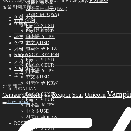
SKU:
#2503-ID75-IDoll-Hwa-In-R
Category:
전시행사
정품인증조회
상품 카테고리
자주묻는질문 (FAQ)
고객센터 (Q&A)
인형
(278)
THE GEM
이벤트
(129)
English $ USD
전시행사
(81)
English € EUR
파츠
(102)
日本語 ￥ JPY
中文 $ USD
안구
(43)
한국어 ￦ KRW
가발
(10)
NEO ANGELREGION
기타
(3)
English $ USD
의상
(2)
English € EUR
신발
(4)
日本語 ￥ JPY
도구
(10)
中文 $ USD
한국어 ￦ KRW
상품 태그
IDEALIAN
Vampi
Reaper
Scar
Unicorn
Centaur
Dokkebi
English $ USD
Head
English € EUR
Description
日本語 ￥ JPY
中文 $ USD
한국어 ￦ KRW
ROSETTE
English $ USD