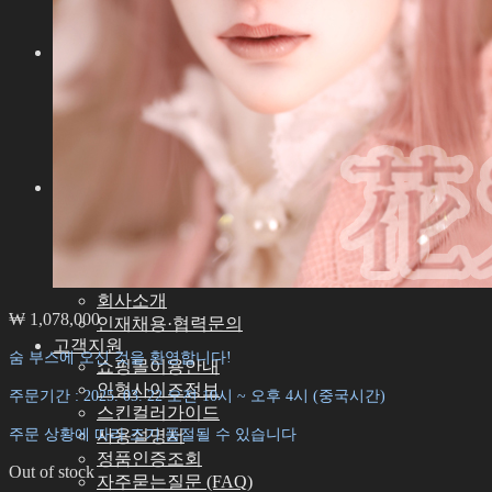
기타 악세서리
스탠드ㆍ가방
도구
에스테용품
조립용품
메이크업용품
커스텀용품
속눈썹
커뮤니티
공지사항
아이딜리언 블로그
숨 예술적 공로자
아이딜리언 룩북
회사소개
₩
1,078,000
인재채용·협력문의
고객지원
숨 부스에 오신 것을 환영합니다!
쇼핑몰이용안내
인형사이즈정보
주문기간 : 2025. 03. 22 오전 10시 ~ 오후 4시 (중국시간)
스킨컬러가이드
주문 상황에 따라 조기 품절될 수 있습니다
사용설명서
정품인증조회
Out of stock
자주묻는질문 (FAQ)