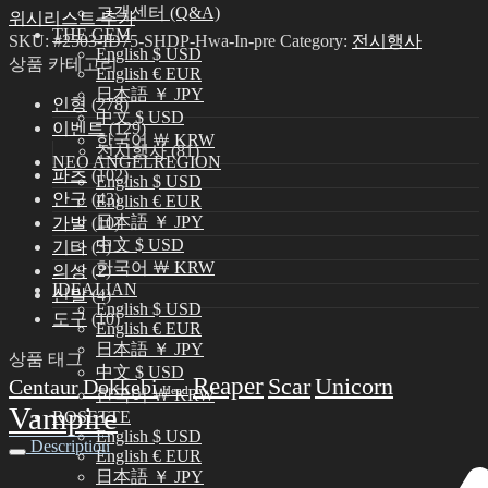
고객센터 (Q&A)
위시리스트 추가
THE GEM
SKU:
#2503-ID75-SHDP-Hwa-In-pre
Category:
전시행사
English $ USD
상품 카테고리
English € EUR
日本語 ￥ JPY
인형
(278)
中文 $ USD
이벤트
(129)
한국어 ￦ KRW
전시행사
(81)
NEO ANGELREGION
파츠
(102)
English $ USD
안구
(43)
English € EUR
日本語 ￥ JPY
가발
(10)
中文 $ USD
기타
(3)
한국어 ￦ KRW
의상
(2)
IDEALIAN
신발
(4)
English $ USD
도구
(10)
English € EUR
日本語 ￥ JPY
상품 태그
中文 $ USD
Reaper
Scar
Unicorn
Centaur
Dokkebi
Head
한국어 ￦ KRW
Vampire
ROSETTE
English $ USD
Description
English € EUR
日本語 ￥ JPY