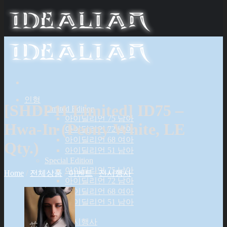
인형
[SHDP11 Limited] ID75 –
Limited Edition
아이딜리언 75 남아
Hwa-In (Peony White, LE
아이딜리언 72 남아
아이딜리언 68 여아
Qty.)
아이딜리언 51 남아
Special Edition
아이딜리언 75 남아
Home
/
전체상품
/
이벤트
/
전시행사
아이딜리언 72 남아
아이딜리언 68 여아
아이딜리언 51 남아
Event
전시행사