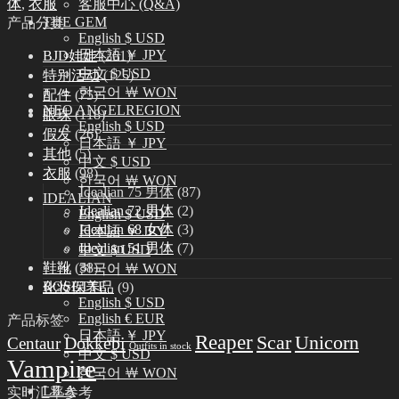
体
,
衣服
客服中心 (Q&A)
THE GEM
产品分类
English $ USD
日本語 ￥ JPY
BJD娃娃
(261)
中文 $ USD
特别活动
(125)
한국어 ￦ WON
配件
(75)
NEO ANGELREGION
眼珠
(118)
English $ USD
假发
(26)
日本語 ￥ JPY
其他
(5)
中文 $ USD
衣服
(98)
한국어 ￦ WON
Idealian 75 男体
(87)
IDEALIAN
Idealian 72 男体
(2)
English $ USD
Idealian 68 女体
(3)
日本語 ￥ JPY
Idealian 51 男体
(7)
中文 $ USD
鞋靴
(38)
한국어 ￦ WON
ROSETTE
化妆保养品
(9)
English $ USD
English € EUR
产品标签
日本語 ￥ JPY
Reaper
Scar
Unicorn
Dokkebi
Centaur
Outfits in stock
中文 $ USD
Vampire
한국어 ￦ WON
LILA
实时汇率参考