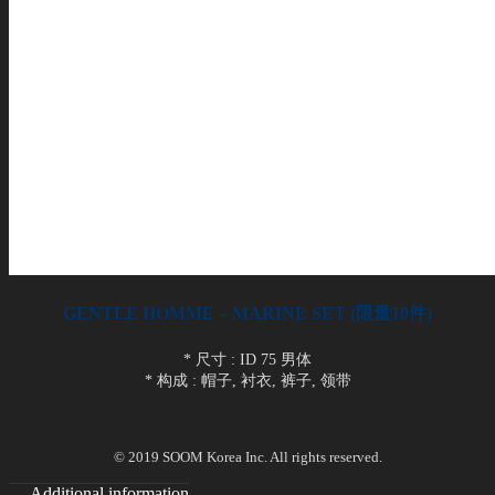
GENTLE HOMME – MARINE SET (限量10件)
* 尺寸 : ID 75 男体
* 构成 : 帽子, 衬衣, 裤子, 领带
© 2019 SOOM Korea Inc. All rights reserved.
Additional information