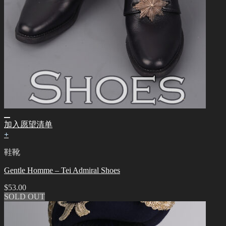
加入愿望清单
+
鞋靴
Gentle Homme – Tei Admiral Shoes
$
53.00
SOLD OUT