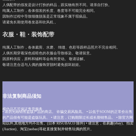
人偶配带的假发是设计打扮的样品，跟实物有所不同。请亲自打扮。
纯属人工制作，各体假发的长度、卷度等不可能完全相同。
因制作过程中导致细微脱落是正常现象不属于瑕疵品。
请避免长期使用卷发器和吹风机 。
衣服・鞋・装饰配带
纯属人工制作，各体裁剪、水磨、 缉缝、色彩等跟样品照片不完全相同。
人偶长期穿着深色或暗色的衣服会导致移染。敬请留意。
因原料供应，原料和辅料等会有所变动。 敬请谅解。
敬请注意合适与人偶的服饰穿脱时避免损坏娃娃。
非法复制商品须知
模仿品不可保证售货服务
• 请勿光顾销售盗版产品的商店。 诈骗交易风险高。
• 以低于SOOM的正常价出售
的产品很有可能是盗版玩具。
• 请注意，订购期限过长或长期销售品。
• 除官方网
站以外,其他地方均不出售。(日本 RISUBACO 除外)
• 请注意，在易趣(ebay)、拍卖
(Auction)、淘宝(taobao)等处直接复制并销售玩偶的照片。