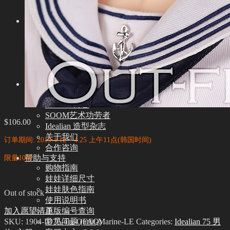
娃娃支架ㆍ棉包
化妆保养品
保养工具
组装工具
化妆工具
修正工具
眼睫毛
社区
新闻ㆍ公告
Idealian 博客
SOOM艺术功劳者
$
106.00
Idealian 造型杂志
关于我们
订单期间: 2019.4.12 – 4.25 上午11点(韩国时间)
合作咨询
限量10件
帮助与支持
购物指南
娃娃详细尺寸
娃娃肤色指南
Out of stock
使用说明书
加入愿望清单
正版编号查询
SKU:
1904-ID75-Tei-Outfit-Marine-LE
Categories:
Idealian 75 男
常见问题 (FAQ)