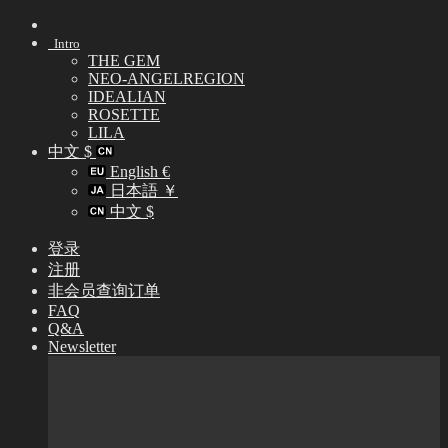
Skip
to
Intro
content
THE GEM
NEO-ANGELREGION
IDEALIAN
ROSETTE
LILA
中文 $
English €
日本語 ￥
中文 $
登录
注册
非会员查询订单
FAQ
Q&A
Newsletter