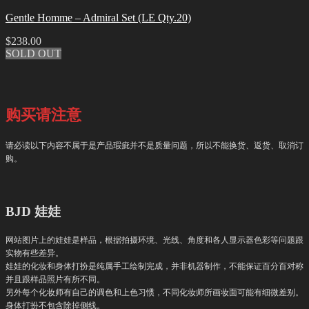
Gentle Homme – Admiral Set (LE Qty.20)
$
238.00
SOLD OUT
购买请注意
请必读以下内容不属于是产品瑕疵并不是质量问题，所以不能换货、返货、取消订
购。
BJD
娃娃
网站图片上的娃娃是样品，根据拍摄环境、光线、角度和各人显示器色彩等问题跟
实物有些差异。
娃娃的化妆和身体打扮是纯属手工绘制完成，并非机器制作，不能保证百分百对称
并且跟样品照片有所不同。
另外每个化妆师有自己的调色和上色习惯，不同化妆师所画妆面可能有细微差别。
身体打扮不包含除掉侧线。