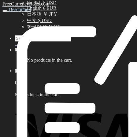
English $ USD
FreeCurrencyRates.com
English € EUR
Description
日本語 ￥ JPY
中文 $ USD
한국어 ￦ WON
Search
for:
0
No products in the cart.
0
Cart
No products in the cart.