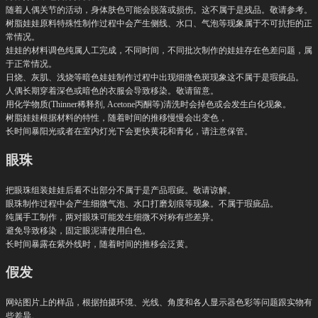
随着人偶关节的活动，身体肤色可能会脱落或损伤。这不属于是残品。敬请参考。
树脂娃娃原料特殊性制作过程中会产生侧线、水口、气泡等现象属于不可抗拒的正
常情况。
娃娃的材料调色纯属人工完成，不同时间，不同批次制作的娃娃存在色差问题，属
于正常情况。
日烧、灰肌、浅烧等暗色娃娃制作过程中出现细微色斑现象这不属于是瑕疵品。
人偶长期穿着深色或暗色的衣服会导致移染。敬请留意。
用化学物质(Thinner稀释剂, Acetone丙酮等)清洗时会掉色或会发生白化现象。
树脂娃娃根据材料的特性，随着时间的推移慢慢会出变色，
长时间暴阳光或者在室内灯光下会更快黄花和青化，请注意保管。
眼珠
把眼珠组装娃娃后看不出部分不属于是产品瑕疵。敬请谅解。
眼珠制作过程中会产生细微气泡、水口打磨划痕等现象。不属于瑕疵品。
纯属手工制作，两对眼珠可能发生细微不对称有些差异。
避免导致移染，固定眼泥请使用白色。
长时间暴露在紫外线时，随着时间的推移会泛黄。
假发
网站图片上的样品，根据拍摄环境、光线、角度和各人显示器色彩等问题跟实物有
些差异。